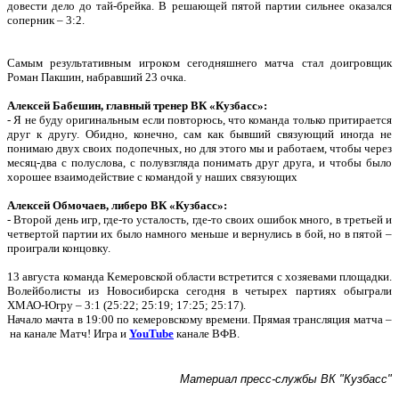
довести дело до тай-брейка. В решающей пятой партии сильнее оказался
соперник – 3:2.
Самым результативным игроком сегодняшнего матча стал доигровщик
Роман Пакшин, набравший 23 очка.
Алексей Бабешин, главный тренер ВК «Кузбасс»:
- Я не буду оригинальным если повторюсь, что команда только притирается
друг к другу. Обидно, конечно, сам как бывший связующий иногда не
понимаю двух своих подопечных, но для этого мы и работаем, чтобы через
месяц-два с полуслова, с полувзгляда понимать друг друга, и чтобы было
хорошее взаимодействие с командой у наших связующих
Алексей Обмочаев, либеро ВК «Кузбасс»:
- Второй день игр, где-то усталость, где-то своих ошибок много, в третьей и
четвертой партии их было намного меньше и вернулись в бой, но в пятой –
проиграли концовку.
13 августа команда Кемеровской области встретится с хозяевами площадки.
Волейболисты из Новосибирска сегодня в четырех партиях обыграли
ХМАО-Югру – 3:1 (25:22; 25:19; 17:25; 25:17).
Начало мачта в 19:00 по кемеровскому времени. Прямая трансляция матча –
на канале Матч! Игра и
YouTube
канале ВФВ.
Материал пресс-службы ВК "Кузбасс"