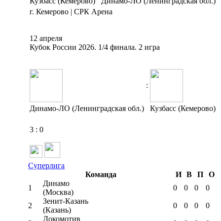
Кузбасс (Кемерово)
Динамо-ЛО (Ленинградская обл.)
г. Кемерово | СРК Арена
12 апреля
Кубок России 2026. 1/4 финала. 2 игра
:
Динамо-ЛО (Ленинградская обл.)
Кузбасс (Кемерово)
3
:
0
Суперлига
Команда
И
В
П
О
Динамо
1
0
0
0
0
(Москва)
Зенит-Казань
2
0
0
0
0
(Казань)
Локомотив