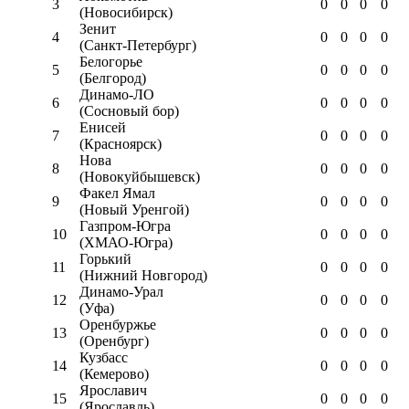
3
0
0
0
0
(Новосибирск)
Зенит
4
0
0
0
0
(Санкт-Петербург)
Белогорье
5
0
0
0
0
(Белгород)
Динамо-ЛО
6
0
0
0
0
(Сосновый бор)
Енисей
7
0
0
0
0
(Красноярск)
Нова
8
0
0
0
0
(Новокуйбышевск)
Факел Ямал
9
0
0
0
0
(Новый Уренгой)
Газпром-Югра
10
0
0
0
0
(ХМАО-Югра)
Горький
11
0
0
0
0
(Нижний Новгород)
Динамо-Урал
12
0
0
0
0
(Уфа)
Оренбуржье
13
0
0
0
0
(Оренбург)
Кузбасс
14
0
0
0
0
(Кемерово)
Ярославич
15
0
0
0
0
(Ярославль)