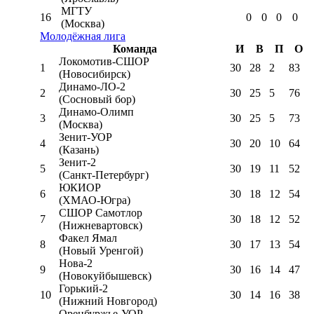
МГТУ
16
0
0
0
0
(Москва)
Молодёжная лига
Команда
И
В
П
О
Локомотив-CШОР
1
30
28
2
83
(Новосибирск)
Динамо-ЛО-2
2
30
25
5
76
(Сосновый бор)
Динамо-Олимп
3
30
25
5
73
(Москва)
Зенит-УОР
4
30
20
10
64
(Казань)
Зенит-2
5
30
19
11
52
(Санкт-Петербург)
ЮКИОР
6
30
18
12
54
(ХМАО-Югра)
СШОР Самотлор
7
30
18
12
52
(Нижневартовск)
Факел Ямал
8
30
17
13
54
(Новый Уренгой)
Нова-2
9
30
16
14
47
(Новокуйбышевск)
Горький-2
10
30
14
16
38
(Нижний Новгород)
Оренбуржье-УОР