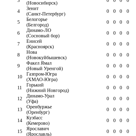
3
0
0
0
0
(Новосибирск)
Зенит
4
0
0
0
0
(Санкт-Петербург)
Белогорье
5
0
0
0
0
(Белгород)
Динамо-ЛО
6
0
0
0
0
(Сосновый бор)
Енисей
7
0
0
0
0
(Красноярск)
Нова
8
0
0
0
0
(Новокуйбышевск)
Факел Ямал
9
0
0
0
0
(Новый Уренгой)
Газпром-Югра
10
0
0
0
0
(ХМАО-Югра)
Горький
11
0
0
0
0
(Нижний Новгород)
Динамо-Урал
12
0
0
0
0
(Уфа)
Оренбуржье
13
0
0
0
0
(Оренбург)
Кузбасс
14
0
0
0
0
(Кемерово)
Ярославич
15
0
0
0
0
(Ярославль)