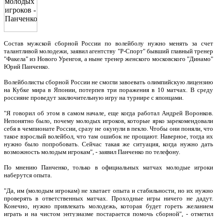
Состав мужской сборной России по волейболу нужно менять за счет
талантливой молодежи, заявил агентству "Р-Спорт" бывший главный тренер
"Факела" из Нового Уренгоя, а ныне тренер женского московского "Динамо"
Юрий Панченко.
Волейболисты сборной России не смогли завоевать олимпийскую лицензию
на Кубке мира в Японии, потерпев три поражения в 10 матчах. В среду
россияне проведут заключительную игру на турнире с японцами.
"Я говорил об этом в самом начале, еще когда работал Андрей Воронков.
Непонятно было, почему молодых игроков, которые ярко зарекомендовали
себя в чемпионате России, сразу не окунули в пекло. Чтобы они поняли, что
такое взрослый волейбол, что там ошибок не прощают. Наверное, тогда их
нужно было попробовать. Сейчас такая же ситуация, когда нужно дать
возможность молодым игрокам", - заявил Панченко по телефону.
По мнению Панченко, только в официальных матчах молодые игроки
наберутся опыта.
"Да, им (молодым игрокам) не хватает опыта и стабильности, но их нужно
проверять в ответственных матчах. Проходные игры ничего не дадут.
Конечно, нужно привлекать молодежь, которая будет гореть желанием
играть и на чистом энтузиазме постарается помочь сборной", - отметил