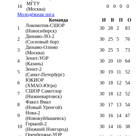
МГТУ
16
0
0
0
0
(Москва)
Молодёжная лига
Команда
И
В
П
О
Локомотив-CШОР
1
30
28
2
83
(Новосибирск)
Динамо-ЛО-2
2
30
25
5
76
(Сосновый бор)
Динамо-Олимп
3
30
25
5
73
(Москва)
Зенит-УОР
4
30
20
10
64
(Казань)
Зенит-2
5
30
19
11
52
(Санкт-Петербург)
ЮКИОР
6
30
18
12
54
(ХМАО-Югра)
СШОР Самотлор
7
30
18
12
52
(Нижневартовск)
Факел Ямал
8
30
17
13
54
(Новый Уренгой)
Нова-2
9
30
16
14
47
(Новокуйбышевск)
Горький-2
10
30
14
16
38
(Нижний Новгород)
Оренбуржье-УОР