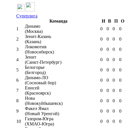
Суперлига
Команда
И
В
П
О
Динамо
1
0
0
0
0
(Москва)
Зенит-Казань
2
0
0
0
0
(Казань)
Локомотив
3
0
0
0
0
(Новосибирск)
Зенит
4
0
0
0
0
(Санкт-Петербург)
Белогорье
5
0
0
0
0
(Белгород)
Динамо-ЛО
6
0
0
0
0
(Сосновый бор)
Енисей
7
0
0
0
0
(Красноярск)
Нова
8
0
0
0
0
(Новокуйбышевск)
Факел Ямал
9
0
0
0
0
(Новый Уренгой)
Газпром-Югра
10
0
0
0
0
(ХМАО-Югра)