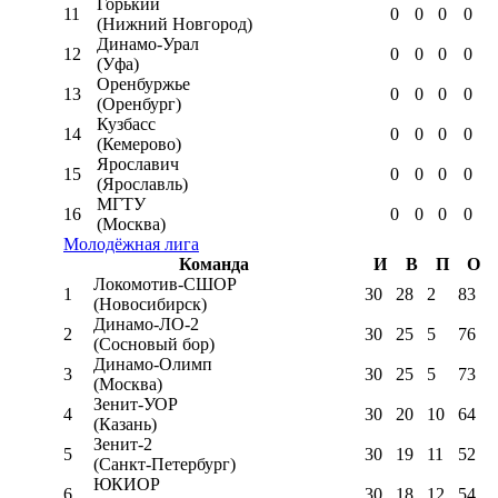
Горький
11
0
0
0
0
(Нижний Новгород)
Динамо-Урал
12
0
0
0
0
(Уфа)
Оренбуржье
13
0
0
0
0
(Оренбург)
Кузбасс
14
0
0
0
0
(Кемерово)
Ярославич
15
0
0
0
0
(Ярославль)
МГТУ
16
0
0
0
0
(Москва)
Молодёжная лига
Команда
И
В
П
О
Локомотив-CШОР
1
30
28
2
83
(Новосибирск)
Динамо-ЛО-2
2
30
25
5
76
(Сосновый бор)
Динамо-Олимп
3
30
25
5
73
(Москва)
Зенит-УОР
4
30
20
10
64
(Казань)
Зенит-2
5
30
19
11
52
(Санкт-Петербург)
ЮКИОР
6
30
18
12
54