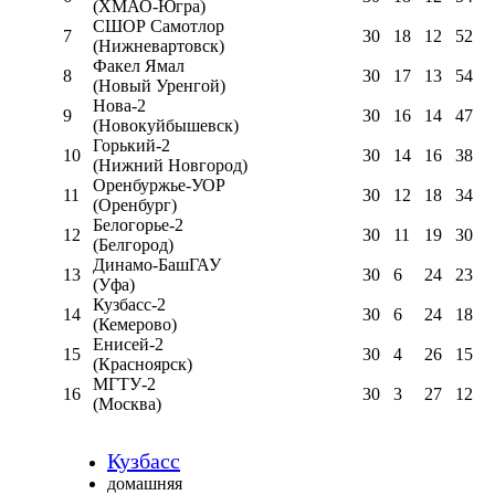
(ХМАО-Югра)
СШОР Самотлор
7
30
18
12
52
(Нижневартовск)
Факел Ямал
8
30
17
13
54
(Новый Уренгой)
Нова-2
9
30
16
14
47
(Новокуйбышевск)
Горький-2
10
30
14
16
38
(Нижний Новгород)
Оренбуржье-УОР
11
30
12
18
34
(Оренбург)
Белогорье-2
12
30
11
19
30
(Белгород)
Динамо-БашГАУ
13
30
6
24
23
(Уфа)
Кузбасс-2
14
30
6
24
18
(Кемерово)
Енисей-2
15
30
4
26
15
(Красноярск)
МГТУ-2
16
30
3
27
12
(Москва)
Кузбасс
домашняя