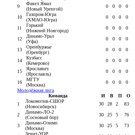
Факел Ямал
9
0
0
0
0
(Новый Уренгой)
Газпром-Югра
10
0
0
0
0
(ХМАО-Югра)
Горький
11
0
0
0
0
(Нижний Новгород)
Динамо-Урал
12
0
0
0
0
(Уфа)
Оренбуржье
13
0
0
0
0
(Оренбург)
Кузбасс
14
0
0
0
0
(Кемерово)
Ярославич
15
0
0
0
0
(Ярославль)
МГТУ
16
0
0
0
0
(Москва)
Молодёжная лига
Команда
И
В
П
О
Локомотив-CШОР
1
30
28
2
83
(Новосибирск)
Динамо-ЛО-2
2
30
25
5
76
(Сосновый бор)
Динамо-Олимп
3
30
25
5
73
(Москва)
Зенит-УОР