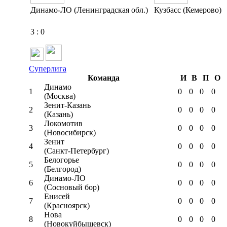
Динамо-ЛО (Ленинградская обл.)
Кузбасс (Кемерово)
3
:
0
Суперлига
Команда
И
В
П
О
Динамо
1
0
0
0
0
(Москва)
Зенит-Казань
2
0
0
0
0
(Казань)
Локомотив
3
0
0
0
0
(Новосибирск)
Зенит
4
0
0
0
0
(Санкт-Петербург)
Белогорье
5
0
0
0
0
(Белгород)
Динамо-ЛО
6
0
0
0
0
(Сосновый бор)
Енисей
7
0
0
0
0
(Красноярск)
Нова
8
0
0
0
0
(Новокуйбышевск)