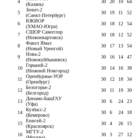
4
30
20
10
64
(Казань)
Зенит-2
5
30
19
11
52
(Санкт-Петербург)
ЮКИОР
6
30
18
12
54
(ХМАО-Югра)
СШОР Самотлор
7
30
18
12
52
(Нижневартовск)
Факел Ямал
8
30
17
13
54
(Новый Уренгой)
Нова-2
9
30
16
14
47
(Новокуйбышевск)
Горький-2
10
30
14
16
38
(Нижний Новгород)
Оренбуржье-УОР
11
30
12
18
34
(Оренбург)
Белогорье-2
12
30
11
19
30
(Белгород)
Динамо-БашГАУ
13
30
6
24
23
(Уфа)
Кузбасс-2
14
30
6
24
18
(Кемерово)
Енисей-2
15
30
4
26
15
(Красноярск)
МГТУ-2
16
30
3
27
12
(Москва)