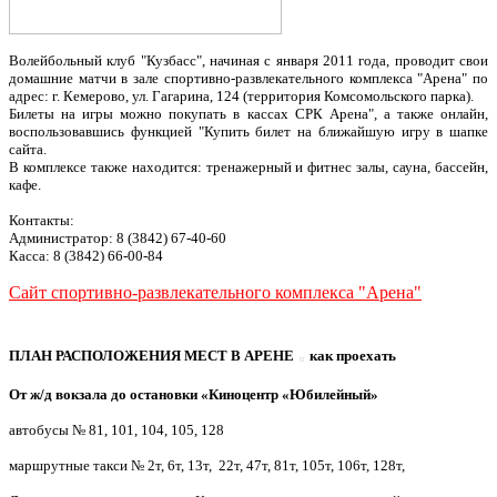
Волейбольный клуб "Кузбасс", начиная с января 2011 года, проводит свои
домашние матчи в зале спортивно-развлекательного комплекса "Арена" по
адрес: г. Кемерово, ул. Гагарина, 124 (территория Комсомольского парка).
Билеты на игры можно покупать в кассах СРК Арена", а также онлайн,
воспользовавшись функцией "Купить билет на ближайшую игру в шапке
сайта.
В комплексе также находится: тренажерный и фитнес залы, сауна, бассейн,
кафе.
Контакты:
Администратор: 8 (3842) 67-40-60
Касса: 8 (3842) 66-00-84
Сайт спортивно-развлекательного комплекса "Арена"
ПЛАН РАСПОЛОЖЕНИЯ МЕСТ В АРЕНЕ
как проехать
От ж/д вокзала до остановки «Киноцентр «Юбилейный»
автобусы № 81, 101, 104, 105, 128
маршрутные такси № 2т, 6т,
13т, 22т, 47т, 81т, 105т, 106т, 128т,