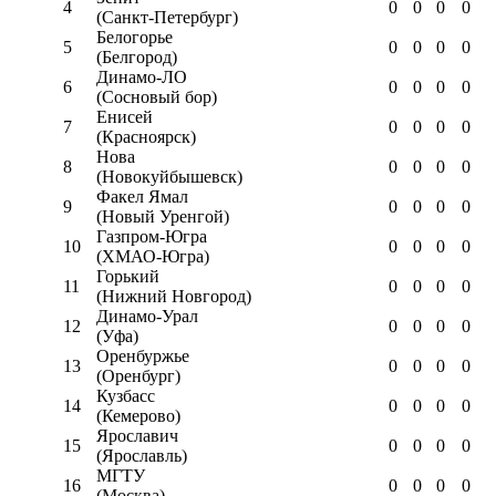
4
0
0
0
0
(Санкт-Петербург)
Белогорье
5
0
0
0
0
(Белгород)
Динамо-ЛО
6
0
0
0
0
(Сосновый бор)
Енисей
7
0
0
0
0
(Красноярск)
Нова
8
0
0
0
0
(Новокуйбышевск)
Факел Ямал
9
0
0
0
0
(Новый Уренгой)
Газпром-Югра
10
0
0
0
0
(ХМАО-Югра)
Горький
11
0
0
0
0
(Нижний Новгород)
Динамо-Урал
12
0
0
0
0
(Уфа)
Оренбуржье
13
0
0
0
0
(Оренбург)
Кузбасс
14
0
0
0
0
(Кемерово)
Ярославич
15
0
0
0
0
(Ярославль)
МГТУ
16
0
0
0
0
(Москва)