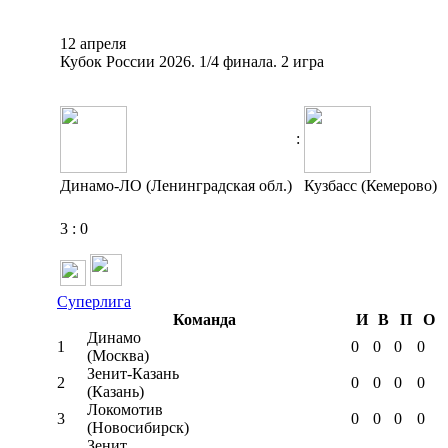
12 апреля
Кубок России 2026. 1/4 финала. 2 игра
:
Динамо-ЛО (Ленинградская обл.)
Кузбасс (Кемерово)
3
:
0
Суперлига
Команда
И
В
П
О
Динамо
1
0
0
0
0
(Москва)
Зенит-Казань
2
0
0
0
0
(Казань)
Локомотив
3
0
0
0
0
(Новосибирск)
Зенит