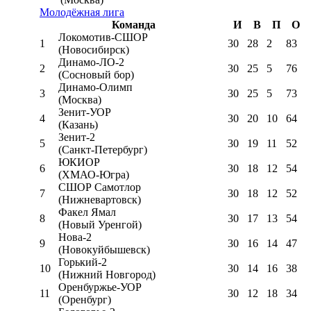
Молодёжная лига
Команда
И
В
П
О
Локомотив-CШОР
1
30
28
2
83
(Новосибирск)
Динамо-ЛО-2
2
30
25
5
76
(Сосновый бор)
Динамо-Олимп
3
30
25
5
73
(Москва)
Зенит-УОР
4
30
20
10
64
(Казань)
Зенит-2
5
30
19
11
52
(Санкт-Петербург)
ЮКИОР
6
30
18
12
54
(ХМАО-Югра)
СШОР Самотлор
7
30
18
12
52
(Нижневартовск)
Факел Ямал
8
30
17
13
54
(Новый Уренгой)
Нова-2
9
30
16
14
47
(Новокуйбышевск)
Горький-2
10
30
14
16
38
(Нижний Новгород)
Оренбуржье-УОР
11
30
12
18
34
(Оренбург)