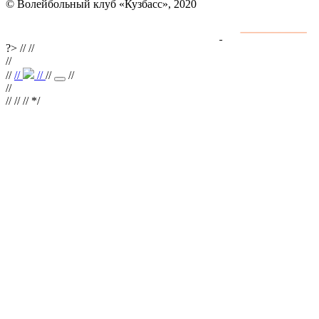
© Волейбольный клуб «Кузбасс», 2020
Интернет сайты
разработка и поддержка
?>
//
//
//
//
//
//
//
//
//
//
// //
*/