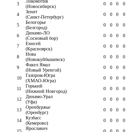
Локомотив
3
0
0
0
0
(Новосибирск)
Зенит
4
0
0
0
0
(Санкт-Петербург)
Белогорье
5
0
0
0
0
(Белгород)
Динамо-ЛО
6
0
0
0
0
(Сосновый бор)
Енисей
7
0
0
0
0
(Красноярск)
Нова
8
0
0
0
0
(Новокуйбышевск)
Факел Ямал
9
0
0
0
0
(Новый Уренгой)
Газпром-Югра
10
0
0
0
0
(ХМАО-Югра)
Горький
11
0
0
0
0
(Нижний Новгород)
Динамо-Урал
12
0
0
0
0
(Уфа)
Оренбуржье
13
0
0
0
0
(Оренбург)
Кузбасс
14
0
0
0
0
(Кемерово)
Ярославич
15
0
0
0
0