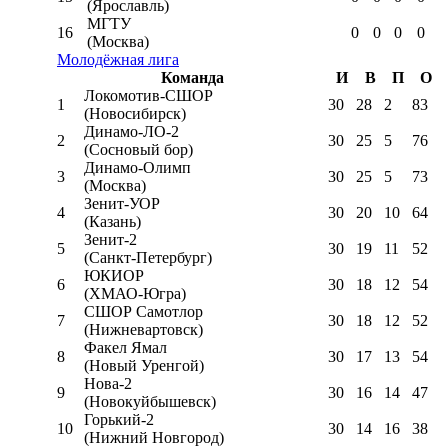
(Ярославль)
МГТУ
16
0
0
0
0
(Москва)
Молодёжная лига
Команда
И
В
П
О
Локомотив-CШОР
1
30
28
2
83
(Новосибирск)
Динамо-ЛО-2
2
30
25
5
76
(Сосновый бор)
Динамо-Олимп
3
30
25
5
73
(Москва)
Зенит-УОР
4
30
20
10
64
(Казань)
Зенит-2
5
30
19
11
52
(Санкт-Петербург)
ЮКИОР
6
30
18
12
54
(ХМАО-Югра)
СШОР Самотлор
7
30
18
12
52
(Нижневартовск)
Факел Ямал
8
30
17
13
54
(Новый Уренгой)
Нова-2
9
30
16
14
47
(Новокуйбышевск)
Горький-2
10
30
14
16
38
(Нижний Новгород)