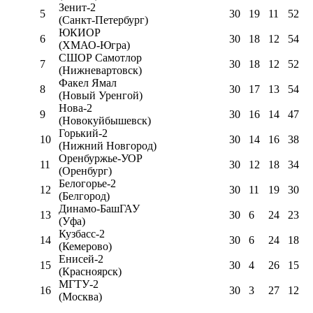
Зенит-2
5
30
19
11
52
(Санкт-Петербург)
ЮКИОР
6
30
18
12
54
(ХМАО-Югра)
СШОР Самотлор
7
30
18
12
52
(Нижневартовск)
Факел Ямал
8
30
17
13
54
(Новый Уренгой)
Нова-2
9
30
16
14
47
(Новокуйбышевск)
Горький-2
10
30
14
16
38
(Нижний Новгород)
Оренбуржье-УОР
11
30
12
18
34
(Оренбург)
Белогорье-2
12
30
11
19
30
(Белгород)
Динамо-БашГАУ
13
30
6
24
23
(Уфа)
Кузбасс-2
14
30
6
24
18
(Кемерово)
Енисей-2
15
30
4
26
15
(Красноярск)
МГТУ-2
16
30
3
27
12
(Москва)