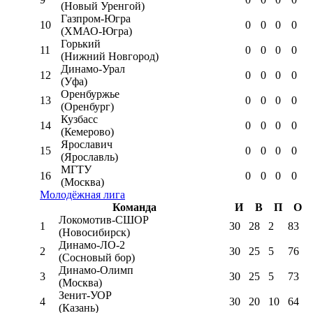
(Новый Уренгой)
Газпром-Югра
10
0
0
0
0
(ХМАО-Югра)
Горький
11
0
0
0
0
(Нижний Новгород)
Динамо-Урал
12
0
0
0
0
(Уфа)
Оренбуржье
13
0
0
0
0
(Оренбург)
Кузбасс
14
0
0
0
0
(Кемерово)
Ярославич
15
0
0
0
0
(Ярославль)
МГТУ
16
0
0
0
0
(Москва)
Молодёжная лига
Команда
И
В
П
О
Локомотив-CШОР
1
30
28
2
83
(Новосибирск)
Динамо-ЛО-2
2
30
25
5
76
(Сосновый бор)
Динамо-Олимп
3
30
25
5
73
(Москва)
Зенит-УОР
4
30
20
10
64
(Казань)