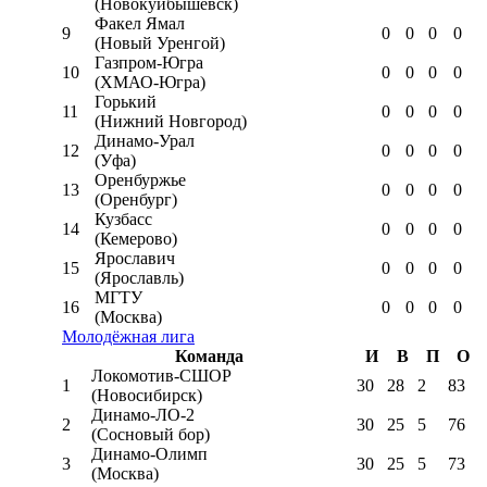
(Новокуйбышевск)
Факел Ямал
9
0
0
0
0
(Новый Уренгой)
Газпром-Югра
10
0
0
0
0
(ХМАО-Югра)
Горький
11
0
0
0
0
(Нижний Новгород)
Динамо-Урал
12
0
0
0
0
(Уфа)
Оренбуржье
13
0
0
0
0
(Оренбург)
Кузбасс
14
0
0
0
0
(Кемерово)
Ярославич
15
0
0
0
0
(Ярославль)
МГТУ
16
0
0
0
0
(Москва)
Молодёжная лига
Команда
И
В
П
О
Локомотив-CШОР
1
30
28
2
83
(Новосибирск)
Динамо-ЛО-2
2
30
25
5
76
(Сосновый бор)
Динамо-Олимп
3
30
25
5
73
(Москва)