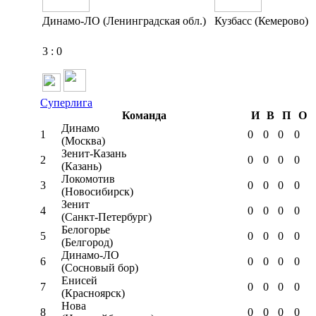
Динамо-ЛО (Ленинградская обл.)
Кузбасс (Кемерово)
3
:
0
Суперлига
Команда
И
В
П
О
Динамо
1
0
0
0
0
(Москва)
Зенит-Казань
2
0
0
0
0
(Казань)
Локомотив
3
0
0
0
0
(Новосибирск)
Зенит
4
0
0
0
0
(Санкт-Петербург)
Белогорье
5
0
0
0
0
(Белгород)
Динамо-ЛО
6
0
0
0
0
(Сосновый бор)
Енисей
7
0
0
0
0
(Красноярск)
Нова
8
0
0
0
0