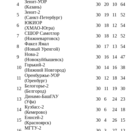
Зенит-УОР
4
30
20
10
64
(Казань)
Зенит-2
5
30
19
11
52
(Санкт-Петербург)
ЮКИОР
6
30
18
12
54
(ХМАО-Югра)
СШОР Самотлор
7
30
18
12
52
(Нижневартовск)
Факел Ямал
8
30
17
13
54
(Новый Уренгой)
Нова-2
9
30
16
14
47
(Новокуйбышевск)
Горький-2
10
30
14
16
38
(Нижний Новгород)
Оренбуржье-УОР
11
30
12
18
34
(Оренбург)
Белогорье-2
12
30
11
19
30
(Белгород)
Динамо-БашГАУ
13
30
6
24
23
(Уфа)
Кузбасс-2
14
30
6
24
18
(Кемерово)
Енисей-2
15
30
4
26
15
(Красноярск)
МГТУ-2
16
30
3
27
12