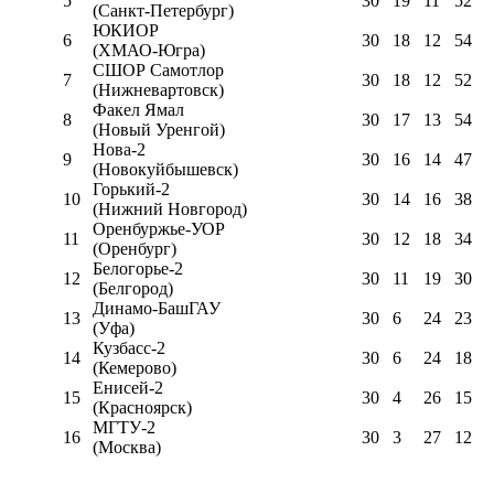
5
30
19
11
52
(Санкт-Петербург)
ЮКИОР
6
30
18
12
54
(ХМАО-Югра)
СШОР Самотлор
7
30
18
12
52
(Нижневартовск)
Факел Ямал
8
30
17
13
54
(Новый Уренгой)
Нова-2
9
30
16
14
47
(Новокуйбышевск)
Горький-2
10
30
14
16
38
(Нижний Новгород)
Оренбуржье-УОР
11
30
12
18
34
(Оренбург)
Белогорье-2
12
30
11
19
30
(Белгород)
Динамо-БашГАУ
13
30
6
24
23
(Уфа)
Кузбасс-2
14
30
6
24
18
(Кемерово)
Енисей-2
15
30
4
26
15
(Красноярск)
МГТУ-2
16
30
3
27
12
(Москва)