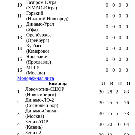
Газпром-Югра
10
0
0
0
0
(ХМАО-Югра)
Горький
11
0
0
0
0
(Нижний Новгород)
Динамо-Урал
12
0
0
0
0
(Уфа)
Оренбуржье
13
0
0
0
0
(Оренбург)
Кузбасс
14
0
0
0
0
(Кемерово)
Ярославич
15
0
0
0
0
(Ярославль)
МГТУ
16
0
0
0
0
(Москва)
Молодёжная лига
Команда
И
В
П
О
Локомотив-CШОР
1
30
28
2
83
(Новосибирск)
Динамо-ЛО-2
2
30
25
5
76
(Сосновый бор)
Динамо-Олимп
3
30
25
5
73
(Москва)
Зенит-УОР
4
30
20
10
64
(Казань)
Зенит-2