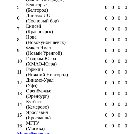
Белогорье
5
0
0
0
0
(Белгород)
Динамо-ЛО
6
0
0
0
0
(Сосновый бор)
Енисей
7
0
0
0
0
(Красноярск)
Нова
8
0
0
0
0
(Новокуйбышевск)
Факел Ямал
9
0
0
0
0
(Новый Уренгой)
Газпром-Югра
10
0
0
0
0
(ХМАО-Югра)
Горький
11
0
0
0
0
(Нижний Новгород)
Динамо-Урал
12
0
0
0
0
(Уфа)
Оренбуржье
13
0
0
0
0
(Оренбург)
Кузбасс
14
0
0
0
0
(Кемерово)
Ярославич
15
0
0
0
0
(Ярославль)
МГТУ
16
0
0
0
0
(Москва)
Молодёжная лига