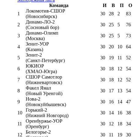
Команда
И
В
П
О
Локомотив-CШОР
1
30
28
2
83
(Новосибирск)
Динамо-ЛО-2
2
30
25
5
76
(Сосновый бор)
Динамо-Олимп
3
30
25
5
73
(Москва)
Зенит-УОР
4
30
20
10
64
(Казань)
Зенит-2
5
30
19
11
52
(Санкт-Петербург)
ЮКИОР
6
30
18
12
54
(ХМАО-Югра)
СШОР Самотлор
7
30
18
12
52
(Нижневартовск)
Факел Ямал
8
30
17
13
54
(Новый Уренгой)
Нова-2
9
30
16
14
47
(Новокуйбышевск)
Горький-2
10
30
14
16
38
(Нижний Новгород)
Оренбуржье-УОР
11
30
12
18
34
(Оренбург)
Белогорье-2
12
30
11
19
30