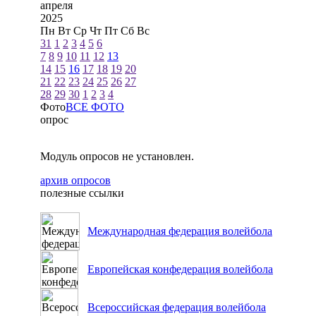
апреля
2025
Пн
Вт
Ср
Чт
Пт
Сб
Вс
31
1
2
3
4
5
6
7
8
9
10
11
12
13
14
15
16
17
18
19
20
21
22
23
24
25
26
27
28
29
30
1
2
3
4
Фото
ВСЕ ФОТО
опрос
Модуль опросов не установлен.
архив опросов
полезные ссылки
Международная федерация волейбола
Европейская конфедерация волейбола
Всероссийская федерация волейбола