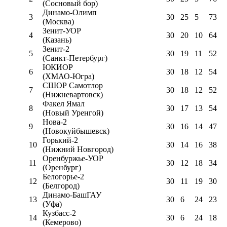
(Сосновый бор)
Динамо-Олимп
3
30
25
5
73
(Москва)
Зенит-УОР
4
30
20
10
64
(Казань)
Зенит-2
5
30
19
11
52
(Санкт-Петербург)
ЮКИОР
6
30
18
12
54
(ХМАО-Югра)
СШОР Самотлор
7
30
18
12
52
(Нижневартовск)
Факел Ямал
8
30
17
13
54
(Новый Уренгой)
Нова-2
9
30
16
14
47
(Новокуйбышевск)
Горький-2
10
30
14
16
38
(Нижний Новгород)
Оренбуржье-УОР
11
30
12
18
34
(Оренбург)
Белогорье-2
12
30
11
19
30
(Белгород)
Динамо-БашГАУ
13
30
6
24
23
(Уфа)
Кузбасс-2
14
30
6
24
18
(Кемерово)