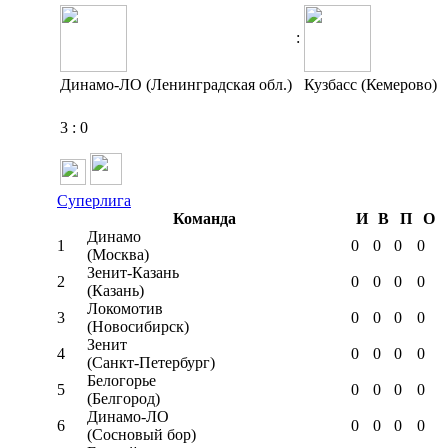
:
Динамо-ЛО (Ленинградская обл.)
Кузбасс (Кемерово)
3
:
0
Суперлига
Команда
И
В
П
О
Динамо
1
0
0
0
0
(Москва)
Зенит-Казань
2
0
0
0
0
(Казань)
Локомотив
3
0
0
0
0
(Новосибирск)
Зенит
4
0
0
0
0
(Санкт-Петербург)
Белогорье
5
0
0
0
0
(Белгород)
Динамо-ЛО
6
0
0
0
0
(Сосновый бор)