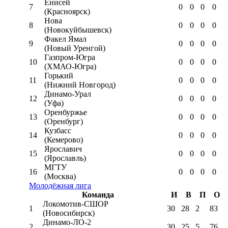
Енисей
7
0
0
0
0
(Красноярск)
Нова
8
0
0
0
0
(Новокуйбышевск)
Факел Ямал
9
0
0
0
0
(Новый Уренгой)
Газпром-Югра
10
0
0
0
0
(ХМАО-Югра)
Горький
11
0
0
0
0
(Нижний Новгород)
Динамо-Урал
12
0
0
0
0
(Уфа)
Оренбуржье
13
0
0
0
0
(Оренбург)
Кузбасс
14
0
0
0
0
(Кемерово)
Ярославич
15
0
0
0
0
(Ярославль)
МГТУ
16
0
0
0
0
(Москва)
Молодёжная лига
Команда
И
В
П
О
Локомотив-CШОР
1
30
28
2
83
(Новосибирск)
Динамо-ЛО-2
2
30
25
5
76