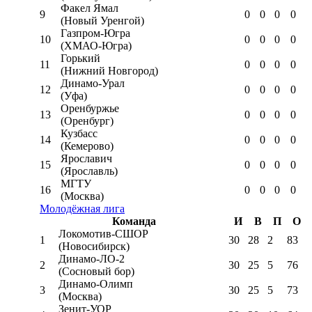
Факел Ямал
9
0
0
0
0
(Новый Уренгой)
Газпром-Югра
10
0
0
0
0
(ХМАО-Югра)
Горький
11
0
0
0
0
(Нижний Новгород)
Динамо-Урал
12
0
0
0
0
(Уфа)
Оренбуржье
13
0
0
0
0
(Оренбург)
Кузбасс
14
0
0
0
0
(Кемерово)
Ярославич
15
0
0
0
0
(Ярославль)
МГТУ
16
0
0
0
0
(Москва)
Молодёжная лига
Команда
И
В
П
О
Локомотив-CШОР
1
30
28
2
83
(Новосибирск)
Динамо-ЛО-2
2
30
25
5
76
(Сосновый бор)
Динамо-Олимп
3
30
25
5
73
(Москва)
Зенит-УОР