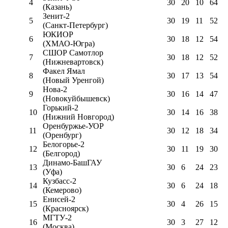
4
30
20
10
64
(Казань)
Зенит-2
5
30
19
11
52
(Санкт-Петербург)
ЮКИОР
6
30
18
12
54
(ХМАО-Югра)
СШОР Самотлор
7
30
18
12
52
(Нижневартовск)
Факел Ямал
8
30
17
13
54
(Новый Уренгой)
Нова-2
9
30
16
14
47
(Новокуйбышевск)
Горький-2
10
30
14
16
38
(Нижний Новгород)
Оренбуржье-УОР
11
30
12
18
34
(Оренбург)
Белогорье-2
12
30
11
19
30
(Белгород)
Динамо-БашГАУ
13
30
6
24
23
(Уфа)
Кузбасс-2
14
30
6
24
18
(Кемерово)
Енисей-2
15
30
4
26
15
(Красноярск)
МГТУ-2
16
30
3
27
12
(Москва)