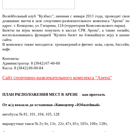
Волейбольный клуб "Кузбасс", начиная с января 2011 года, проводит свои
домашние матчи в зале спортивно-развлекательного комплекса "Арена" по
адрес: г. Кемерово, ул. Гагарина, 124 (территория Комсомольского парка).
Билеты на игры можно покупать в кассах СРК Арена", а также онлайн,
воспользовавшись функцией "Купить билет на ближайшую игру в шапке
сайта.
В комплексе также находится: тренажерный и фитнес залы, сауна, бассейн,
кафе.
Контакты:
Администратор: 8 (3842) 67-40-60
Касса: 8 (3842) 66-00-84
Сайт спортивно-развлекательного комплекса "Арена"
ПЛАН РАСПОЛОЖЕНИЯ МЕСТ В АРЕНЕ
как проехать
От ж/д вокзала до остановки «Киноцентр «Юбилейный»
автобусы № 81, 101, 104, 105, 128
маршрутные такси № 2т, 6т,
13т, 22т, 47т, 81т, 105т, 106т, 128т,