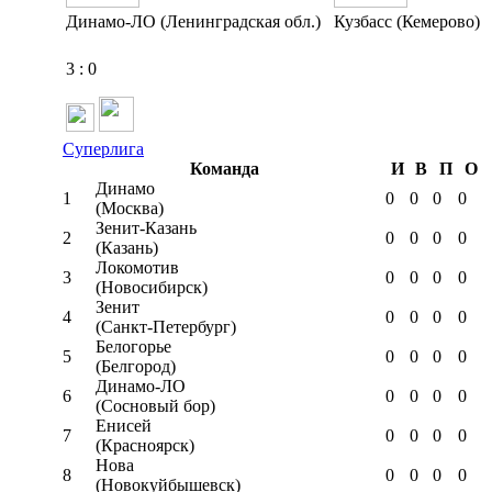
Динамо-ЛО (Ленинградская обл.)
Кузбасс (Кемерово)
3
:
0
Суперлига
Команда
И
В
П
О
Динамо
1
0
0
0
0
(Москва)
Зенит-Казань
2
0
0
0
0
(Казань)
Локомотив
3
0
0
0
0
(Новосибирск)
Зенит
4
0
0
0
0
(Санкт-Петербург)
Белогорье
5
0
0
0
0
(Белгород)
Динамо-ЛО
6
0
0
0
0
(Сосновый бор)
Енисей
7
0
0
0
0
(Красноярск)
Нова
8
0
0
0
0
(Новокуйбышевск)