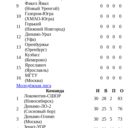
Факел Ямал
9
0
0
0
0
(Новый Уренгой)
Газпром-Югра
10
0
0
0
0
(ХМАО-Югра)
Горький
11
0
0
0
0
(Нижний Новгород)
Динамо-Урал
12
0
0
0
0
(Уфа)
Оренбуржье
13
0
0
0
0
(Оренбург)
Кузбасс
14
0
0
0
0
(Кемерово)
Ярославич
15
0
0
0
0
(Ярославль)
МГТУ
16
0
0
0
0
(Москва)
Молодёжная лига
Команда
И
В
П
О
Локомотив-CШОР
1
30
28
2
83
(Новосибирск)
Динамо-ЛО-2
2
30
25
5
76
(Сосновый бор)
Динамо-Олимп
3
30
25
5
73
(Москва)
Зенит-УОР