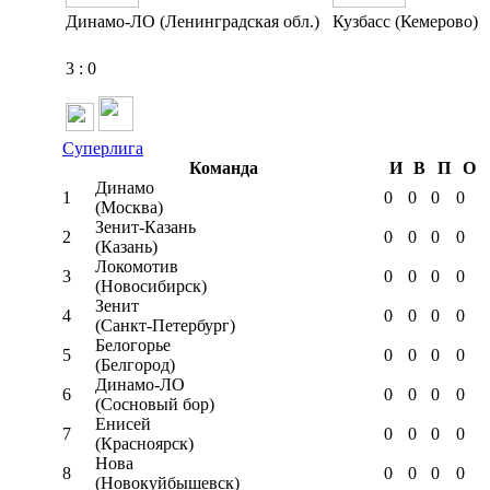
Динамо-ЛО (Ленинградская обл.)
Кузбасс (Кемерово)
3
:
0
Суперлига
Команда
И
В
П
О
Динамо
1
0
0
0
0
(Москва)
Зенит-Казань
2
0
0
0
0
(Казань)
Локомотив
3
0
0
0
0
(Новосибирск)
Зенит
4
0
0
0
0
(Санкт-Петербург)
Белогорье
5
0
0
0
0
(Белгород)
Динамо-ЛО
6
0
0
0
0
(Сосновый бор)
Енисей
7
0
0
0
0
(Красноярск)
Нова
8
0
0
0
0
(Новокуйбышевск)