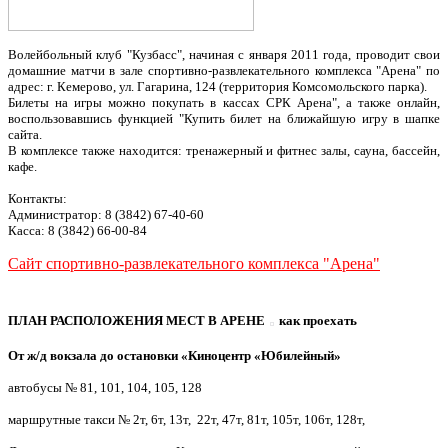
Волейбольный клуб "Кузбасс", начиная с января 2011 года, проводит свои
домашние матчи в зале спортивно-развлекательного комплекса "Арена" по
адрес: г. Кемерово, ул. Гагарина, 124 (территория Комсомольского парка).
Билеты на игры можно покупать в кассах СРК Арена", а также онлайн,
воспользовавшись функцией "Купить билет на ближайшую игру в шапке
сайта.
В комплексе также находится: тренажерный и фитнес залы, сауна, бассейн,
кафе.
Контакты:
Администратор: 8 (3842) 67-40-60
Касса: 8 (3842) 66-00-84
Сайт спортивно-развлекательного комплекса "Арена"
ПЛАН РАСПОЛОЖЕНИЯ МЕСТ В АРЕНЕ
как проехать
От ж/д вокзала до остановки «Киноцентр «Юбилейный»
автобусы № 81, 101, 104, 105, 128
маршрутные такси № 2т, 6т,
13т, 22т, 47т, 81т, 105т, 106т, 128т,