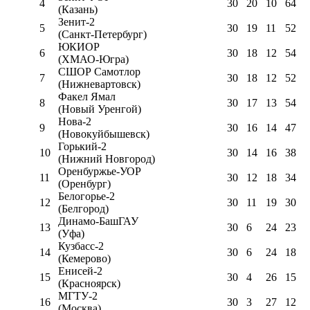
4
30
20
10
64
(Казань)
Зенит-2
5
30
19
11
52
(Санкт-Петербург)
ЮКИОР
6
30
18
12
54
(ХМАО-Югра)
СШОР Самотлор
7
30
18
12
52
(Нижневартовск)
Факел Ямал
8
30
17
13
54
(Новый Уренгой)
Нова-2
9
30
16
14
47
(Новокуйбышевск)
Горький-2
10
30
14
16
38
(Нижний Новгород)
Оренбуржье-УОР
11
30
12
18
34
(Оренбург)
Белогорье-2
12
30
11
19
30
(Белгород)
Динамо-БашГАУ
13
30
6
24
23
(Уфа)
Кузбасс-2
14
30
6
24
18
(Кемерово)
Енисей-2
15
30
4
26
15
(Красноярск)
МГТУ-2
16
30
3
27
12
(Москва)