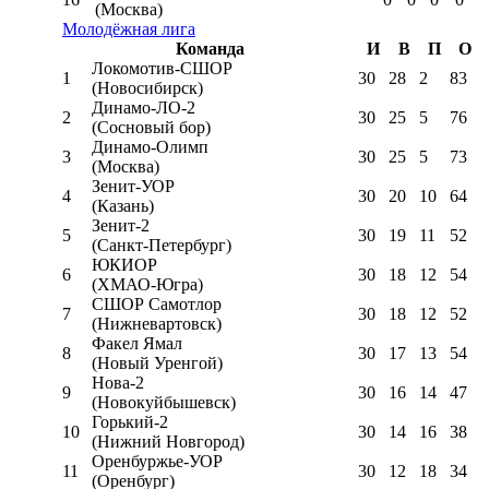
(Москва)
Молодёжная лига
Команда
И
В
П
О
Локомотив-CШОР
1
30
28
2
83
(Новосибирск)
Динамо-ЛО-2
2
30
25
5
76
(Сосновый бор)
Динамо-Олимп
3
30
25
5
73
(Москва)
Зенит-УОР
4
30
20
10
64
(Казань)
Зенит-2
5
30
19
11
52
(Санкт-Петербург)
ЮКИОР
6
30
18
12
54
(ХМАО-Югра)
СШОР Самотлор
7
30
18
12
52
(Нижневартовск)
Факел Ямал
8
30
17
13
54
(Новый Уренгой)
Нова-2
9
30
16
14
47
(Новокуйбышевск)
Горький-2
10
30
14
16
38
(Нижний Новгород)
Оренбуржье-УОР
11
30
12
18
34
(Оренбург)