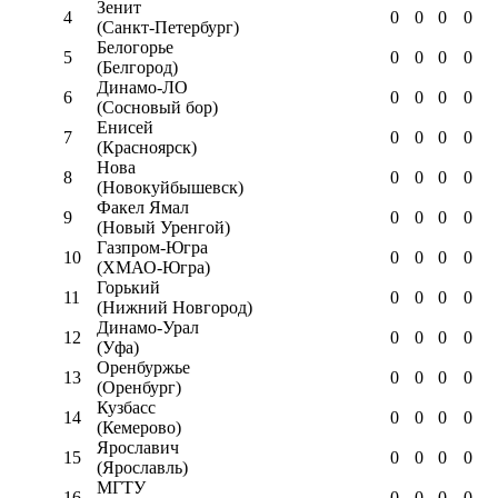
Зенит
4
0
0
0
0
(Санкт-Петербург)
Белогорье
5
0
0
0
0
(Белгород)
Динамо-ЛО
6
0
0
0
0
(Сосновый бор)
Енисей
7
0
0
0
0
(Красноярск)
Нова
8
0
0
0
0
(Новокуйбышевск)
Факел Ямал
9
0
0
0
0
(Новый Уренгой)
Газпром-Югра
10
0
0
0
0
(ХМАО-Югра)
Горький
11
0
0
0
0
(Нижний Новгород)
Динамо-Урал
12
0
0
0
0
(Уфа)
Оренбуржье
13
0
0
0
0
(Оренбург)
Кузбасс
14
0
0
0
0
(Кемерово)
Ярославич
15
0
0
0
0
(Ярославль)
МГТУ
16
0
0
0
0