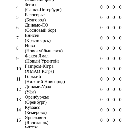
Зенит
4
0
0
0
0
(Санкт-Петербург)
Белогорье
5
0
0
0
0
(Белгород)
Динамо-ЛО
6
0
0
0
0
(Сосновый бор)
Енисей
7
0
0
0
0
(Красноярск)
Нова
8
0
0
0
0
(Новокуйбышевск)
Факел Ямал
9
0
0
0
0
(Новый Уренгой)
Газпром-Югра
10
0
0
0
0
(ХМАО-Югра)
Горький
11
0
0
0
0
(Нижний Новгород)
Динамо-Урал
12
0
0
0
0
(Уфа)
Оренбуржье
13
0
0
0
0
(Оренбург)
Кузбасс
14
0
0
0
0
(Кемерово)
Ярославич
15
0
0
0
0
(Ярославль)
МГТУ