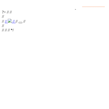
Интернет сайты
разработка и поддержка
?>
//
//
//
//
//
//
//
//
//
//
// //
*/