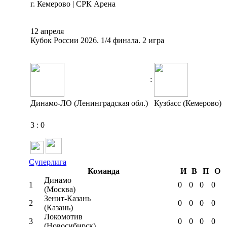
г. Кемерово | СРК Арена
12 апреля
Кубок России 2026. 1/4 финала. 2 игра
:
Динамо-ЛО (Ленинградская обл.)
Кузбасс (Кемерово)
3
:
0
Суперлига
Команда
И
В
П
О
Динамо
1
0
0
0
0
(Москва)
Зенит-Казань
2
0
0
0
0
(Казань)
Локомотив
3
0
0
0
0
(Новосибирск)