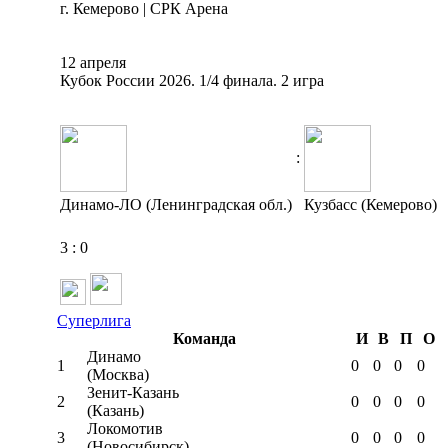
г. Кемерово | СРК Арена
12 апреля
Кубок России 2026. 1/4 финала. 2 игра
:
Динамо-ЛО (Ленинградская обл.)
Кузбасс (Кемерово)
3
:
0
Суперлига
Команда
И
В
П
О
Динамо
1
0
0
0
0
(Москва)
Зенит-Казань
2
0
0
0
0
(Казань)
Локомотив
3
0
0
0
0
(Новосибирск)