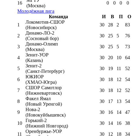
МГТУ
16
0
0
0
0
(Москва)
Молодёжная лига
Команда
И
В
П
О
Локомотив-CШОР
1
30
28
2
83
(Новосибирск)
Динамо-ЛО-2
2
30
25
5
76
(Сосновый бор)
Динамо-Олимп
3
30
25
5
73
(Москва)
Зенит-УОР
4
30
20
10
64
(Казань)
Зенит-2
5
30
19
11
52
(Санкт-Петербург)
ЮКИОР
6
30
18
12
54
(ХМАО-Югра)
СШОР Самотлор
7
30
18
12
52
(Нижневартовск)
Факел Ямал
8
30
17
13
54
(Новый Уренгой)
Нова-2
9
30
16
14
47
(Новокуйбышевск)
Горький-2
10
30
14
16
38
(Нижний Новгород)
Оренбуржье-УОР
11
30
12
18
34