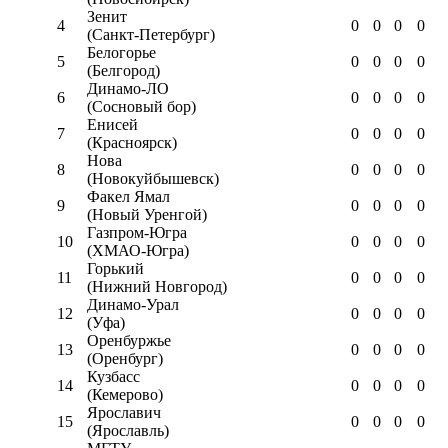
Зенит
4
0
0
0
0
(Санкт-Петербург)
Белогорье
5
0
0
0
0
(Белгород)
Динамо-ЛО
6
0
0
0
0
(Сосновый бор)
Енисей
7
0
0
0
0
(Красноярск)
Нова
8
0
0
0
0
(Новокуйбышевск)
Факел Ямал
9
0
0
0
0
(Новый Уренгой)
Газпром-Югра
10
0
0
0
0
(ХМАО-Югра)
Горький
11
0
0
0
0
(Нижний Новгород)
Динамо-Урал
12
0
0
0
0
(Уфа)
Оренбуржье
13
0
0
0
0
(Оренбург)
Кузбасс
14
0
0
0
0
(Кемерово)
Ярославич
15
0
0
0
0
(Ярославль)