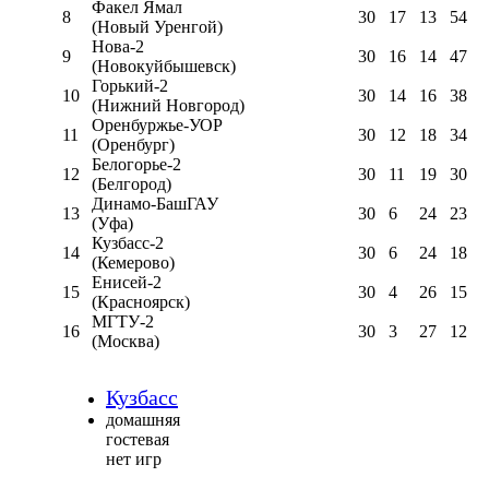
Факел Ямал
8
30
17
13
54
(Новый Уренгой)
Нова-2
9
30
16
14
47
(Новокуйбышевск)
Горький-2
10
30
14
16
38
(Нижний Новгород)
Оренбуржье-УОР
11
30
12
18
34
(Оренбург)
Белогорье-2
12
30
11
19
30
(Белгород)
Динамо-БашГАУ
13
30
6
24
23
(Уфа)
Кузбасс-2
14
30
6
24
18
(Кемерово)
Енисей-2
15
30
4
26
15
(Красноярск)
МГТУ-2
16
30
3
27
12
(Москва)
Кузбасс
домашняя
гостевая
нет игр