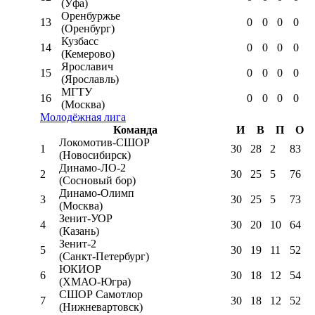
(Уфа)
Оренбуржье
13
0
0
0
0
(Оренбург)
Кузбасс
14
0
0
0
0
(Кемерово)
Ярославич
15
0
0
0
0
(Ярославль)
МГТУ
16
0
0
0
0
(Москва)
Молодёжная лига
Команда
И
В
П
О
Локомотив-CШОР
1
30
28
2
83
(Новосибирск)
Динамо-ЛО-2
2
30
25
5
76
(Сосновый бор)
Динамо-Олимп
3
30
25
5
73
(Москва)
Зенит-УОР
4
30
20
10
64
(Казань)
Зенит-2
5
30
19
11
52
(Санкт-Петербург)
ЮКИОР
6
30
18
12
54
(ХМАО-Югра)
СШОР Самотлор
7
30
18
12
52
(Нижневартовск)