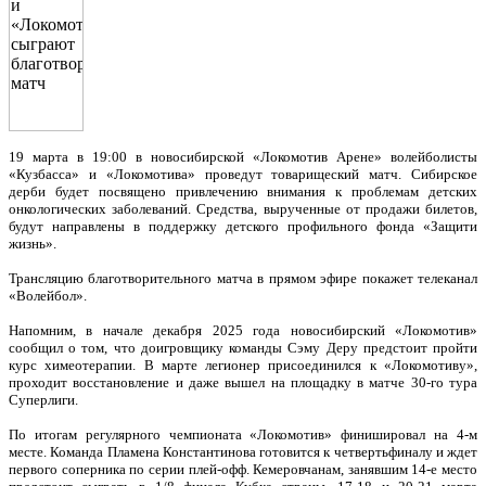
19 марта в 19:00 в новосибирской «Локомотив Арене» волейболисты
«Кузбасса» и «Локомотива» проведут товарищеский матч. Сибирское
дерби будет посвящено привлечению внимания к проблемам детских
онкологических заболеваний. Средства, вырученные от продажи билетов,
будут направлены в поддержку детского профильного фонда «Защити
жизнь».
Трансляцию благотворительного матча в прямом эфире покажет телеканал
«Волейбол».
Напомним, в начале декабря 2025 года новосибирский «Локомотив»
сообщил о том, что доигровщику команды Сэму Деру предстоит пройти
курс химеотерапии. В марте легионер присоединился к «Локомотиву»,
проходит восстановление и даже вышел на площадку в матче 30-го тура
Суперлиги.
По итогам регулярного чемпионата «Локомотив» финишировал на 4-м
месте. Команда Пламена Константинова готовится к четвертьфиналу и ждет
первого соперника по серии плей-офф. Кемеровчанам, занявшим 14-е место