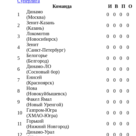
Суперлига
Команда
И
В
П
О
Динамо
1
0
0
0
0
(Москва)
Зенит-Казань
2
0
0
0
0
(Казань)
Локомотив
3
0
0
0
0
(Новосибирск)
Зенит
4
0
0
0
0
(Санкт-Петербург)
Белогорье
5
0
0
0
0
(Белгород)
Динамо-ЛО
6
0
0
0
0
(Сосновый бор)
Енисей
7
0
0
0
0
(Красноярск)
Нова
8
0
0
0
0
(Новокуйбышевск)
Факел Ямал
9
0
0
0
0
(Новый Уренгой)
Газпром-Югра
10
0
0
0
0
(ХМАО-Югра)
Горький
11
0
0
0
0
(Нижний Новгород)
Динамо-Урал
12
0
0
0
0