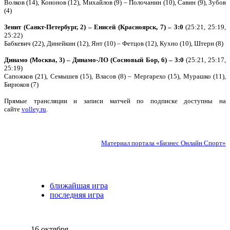
Волков (14), Кононов (12), Михайлов (9) – Полочанин (10), Савин (9), Зубов
(4)
Зенит (Санкт-Петербург, 2) – Енисей (Красноярск, 7) – 3:0
(25:21, 25:19,
25:22)
Бабкевич (22), Динейкин (12), Янт (10) – Фетцов (12), Кухно (10), Штерн (8)
Динамо (Москва, 3) – Динамо-ЛО (Сосновый Бор, 6) – 3:0
(25:21, 25:17,
25:19)
Сапожков (21), Семышев (15), Власов (8) – Мергарехо (15), Мурашко (11),
Бирюков (7)
Прямые трансляции и записи матчей по подписке доступны на
сайте
volley.ru
.
Материал портала «Бизнес Онлайн Спорт»
ближайшая игра
последняя игра
16 октября