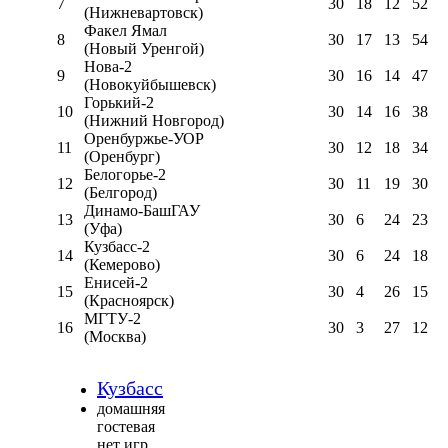
7
30
18
12
52
(Нижневартовск)
Факел Ямал
8
30
17
13
54
(Новый Уренгой)
Нова-2
9
30
16
14
47
(Новокуйбышевск)
Горький-2
10
30
14
16
38
(Нижний Новгород)
Оренбуржье-УОР
11
30
12
18
34
(Оренбург)
Белогорье-2
12
30
11
19
30
(Белгород)
Динамо-БашГАУ
13
30
6
24
23
(Уфа)
Кузбасс-2
14
30
6
24
18
(Кемерово)
Енисей-2
15
30
4
26
15
(Красноярск)
МГТУ-2
16
30
3
27
12
(Москва)
Кузбасс
домашняя
гостевая
нет игр