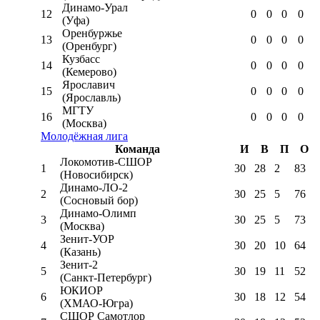
Динамо-Урал
12
0
0
0
0
(Уфа)
Оренбуржье
13
0
0
0
0
(Оренбург)
Кузбасс
14
0
0
0
0
(Кемерово)
Ярославич
15
0
0
0
0
(Ярославль)
МГТУ
16
0
0
0
0
(Москва)
Молодёжная лига
Команда
И
В
П
О
Локомотив-CШОР
1
30
28
2
83
(Новосибирск)
Динамо-ЛО-2
2
30
25
5
76
(Сосновый бор)
Динамо-Олимп
3
30
25
5
73
(Москва)
Зенит-УОР
4
30
20
10
64
(Казань)
Зенит-2
5
30
19
11
52
(Санкт-Петербург)
ЮКИОР
6
30
18
12
54
(ХМАО-Югра)
СШОР Самотлор