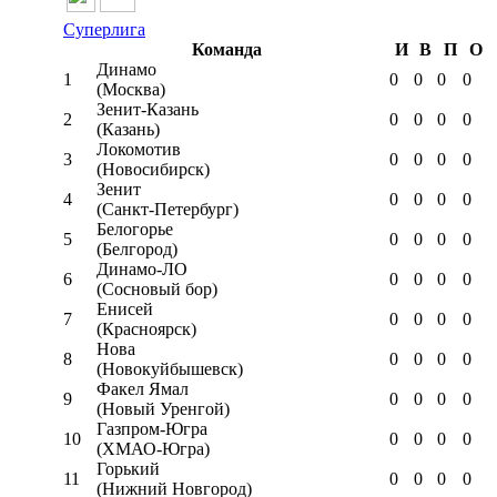
Суперлига
Команда
И
В
П
О
Динамо
1
0
0
0
0
(Москва)
Зенит-Казань
2
0
0
0
0
(Казань)
Локомотив
3
0
0
0
0
(Новосибирск)
Зенит
4
0
0
0
0
(Санкт-Петербург)
Белогорье
5
0
0
0
0
(Белгород)
Динамо-ЛО
6
0
0
0
0
(Сосновый бор)
Енисей
7
0
0
0
0
(Красноярск)
Нова
8
0
0
0
0
(Новокуйбышевск)
Факел Ямал
9
0
0
0
0
(Новый Уренгой)
Газпром-Югра
10
0
0
0
0
(ХМАО-Югра)
Горький
11
0
0
0
0
(Нижний Новгород)