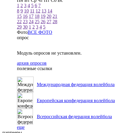
Пн
Вт
Ср
Чт
Пт
Сб
Вс
1
2
3
4
5
6
7
8
9
10
11
12
13
14
15
16
17
18
19
20
21
22
23
24
25
26
27
28
29
30
1
2
3
4
5
Фото
ВСЕ ФОТО
опрос
Модуль опросов не установлен.
архив опросов
полезные ссылки
Международная федерация волейбола
Европейская конфедерация волейбола
Всероссийская федерация волейбола
еще
партнеры