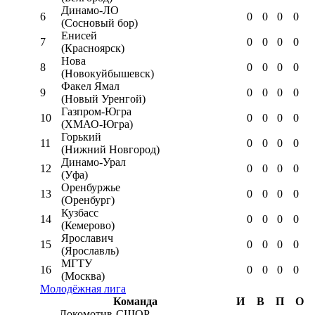
Динамо-ЛО
6
0
0
0
0
(Сосновый бор)
Енисей
7
0
0
0
0
(Красноярск)
Нова
8
0
0
0
0
(Новокуйбышевск)
Факел Ямал
9
0
0
0
0
(Новый Уренгой)
Газпром-Югра
10
0
0
0
0
(ХМАО-Югра)
Горький
11
0
0
0
0
(Нижний Новгород)
Динамо-Урал
12
0
0
0
0
(Уфа)
Оренбуржье
13
0
0
0
0
(Оренбург)
Кузбасс
14
0
0
0
0
(Кемерово)
Ярославич
15
0
0
0
0
(Ярославль)
МГТУ
16
0
0
0
0
(Москва)
Молодёжная лига
Команда
И
В
П
О
Локомотив-CШОР