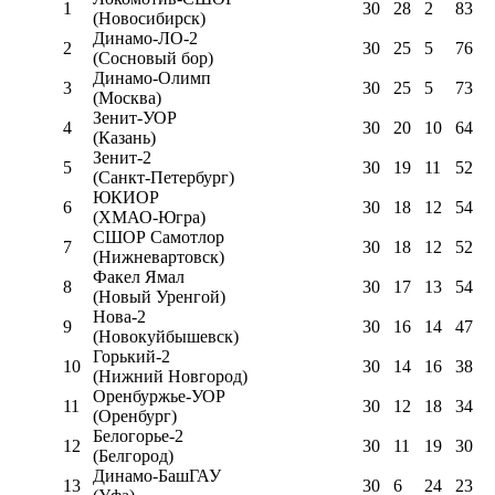
1
30
28
2
83
(Новосибирск)
Динамо-ЛО-2
2
30
25
5
76
(Сосновый бор)
Динамо-Олимп
3
30
25
5
73
(Москва)
Зенит-УОР
4
30
20
10
64
(Казань)
Зенит-2
5
30
19
11
52
(Санкт-Петербург)
ЮКИОР
6
30
18
12
54
(ХМАО-Югра)
СШОР Самотлор
7
30
18
12
52
(Нижневартовск)
Факел Ямал
8
30
17
13
54
(Новый Уренгой)
Нова-2
9
30
16
14
47
(Новокуйбышевск)
Горький-2
10
30
14
16
38
(Нижний Новгород)
Оренбуржье-УОР
11
30
12
18
34
(Оренбург)
Белогорье-2
12
30
11
19
30
(Белгород)
Динамо-БашГАУ
13
30
6
24
23