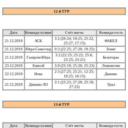
12-й ТУР
Дата
Команда-хозяин
Счёт матча
Команда-гость
3:2 (26:24; 19:25; 25:22;
21.12.2019
АСК
ФАКЕЛ
25:27; 17:15)
21.12.2019
Югра-Самотлор
0:3 (22:25; 27:29; 19:25)
Зенит
3:2 (22:25; 25:22; 25:6;
21.12.2019
Газпром-Югра
Белогорье
23:25; 23:21)
23.12.2019
Енисей
3:0 (25:19; 25:20; 25:23)
Локомотив
2:3 (27:25; 25:21; 12:25;
22.12.2019
Нова
Динамо
19:25; 10:15)
3:1 (25:23; 27:29; 25:19;
21.12.2019
Динамо-ЛО
Урал
27:25)
13-й ТУР
Дата
Команда-хозяин
Счёт матча
Команда-гость