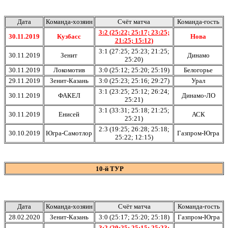
Дата
Команда-хозяин
Счёт матча
Команда-гость
3:2 (25:22; 25:17; 23:25;
30.11.2019
Кузбасс
Нова
21:25; 15:12)
3:1 (27:25; 25:23; 21:25;
30.11.2019
Зенит
Динамо
25:20)
30.11.2019
Локомотив
3:0 (25:12; 25:20; 25:19)
Белогорье
29.11.2019
Зенит-Казань
3:0 (25:23; 25:16; 29:27)
Урал
3:1 (23:25; 25:12; 26:24;
30.11.2019
ФАКЕЛ
Динамо-ЛО
25:21)
3:1 (33:31; 25:18; 21:25;
30.11.2019
Енисей
АСК
25:21)
2:3 (19:25; 26:28; 25:18;
30.10.2019
Югра-Самотлор
Газпром-Югра
25:22; 12:15)
10-й ТУР
Дата
Команда-хозяин
Счёт матча
Команда-гость
28.02.2020
Зенит-Казань
3:0 (25:17; 25:20; 25:18)
Газпром-Югра
3:2 (20:25; 25:15; 25:23;