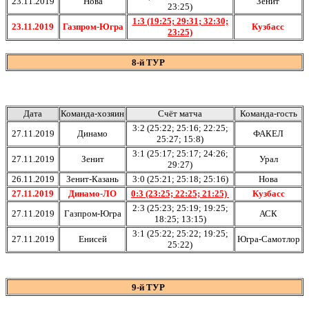
23.11.2019
Нова
Зенит
23:25)
1:3 (19:25; 29:31; 32:30;
23.11.2019
Газпром-Югра
Кузбасс
23:25)
8-й ТУР
Дата
Команда-хозяин
Счёт матча
Команда-гость
3:2 (25:22; 25:16; 22:25;
27.11.2019
Динамо
ФАКЕЛ
25:27; 15:8)
3:1 (25:17; 25:17; 24:26;
27.11.2019
Зенит
Урал
29:27)
26.11.2019
Зенит-Казань
3:0 (25:21; 25:18; 25:16)
Нова
27.11.2019
Динамо-ЛО
0:3 (23:25; 22:25; 21:25)
Кузбасс
2:3 (25:23; 25:19; 19:25;
27.11.2019
Газпром-Югра
АСК
18:25; 13:15)
3:1 (25:22; 25:22; 19:25;
27.11.2019
Енисей
Югра-Самотлор
25:22)
9-й ТУР