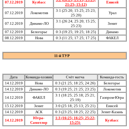
07.12.2019
Кузбасс
Енисей
21:25; 15:12)
3:1 (25:20; 15:25; 25:23;
07.12.2019
Локомотив
Урал
25:20)
3:1 (26:24; 25:20; 15:25;
07.12.2019
Динамо-ЛО
Зенит
25:23)
07.12.2019
Белогорье
0:3 (19:25; 19:25; 18:25)
Динамо
08.12.2019
Нова
0:3 (11:25; 17:25; 17:25)
ФАКЕЛ
11-й ТУР
Дата
Команда-хозяин
Счёт матча
Команда-гость
14.12.2019
Нова
0:3 (21:25; 18:25; 24:26)
Белогорье
14.12.2019
Динамо-ЛО
0:3 (19:25; 21:25; 23:25)
Локомотив
3:1 (18:25; 25:18; 25:21;
14.12.2019
ФАКЕЛ
Газпром-Югра
25:19)
15.12.2019
Зенит
3:0 (25:18; 25:13; 25:21)
Енисей
14.12.2019
АСК
0:3 (23:25; 18:25; 22:25)
Зенит-Казань
Югра-
1:3 (16:25; 16:25; 25:22;
14.12.2019
Кузбасс
Самотлор
15:25)