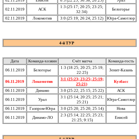
02.11.2019
Енисей
0:3 (22:25; 36:38; 20:25)
Урал
1:3 (25:17; 20:25; 23:25;
02.11.2019
АСК
Белогорье
32:34)
02.11.2019
Локомотив
3:0 (25:19; 26:24; 25:12)
Югра-Самотлор
4-й ТУР
Дата
Команда-хозяин
Счёт матча
Команда-гость
1:3 (18:25; 20:25; 25:19;
06.11.2019
Белогорье
Зенит-Казань
22:25)
3:1 (25:23; 23:25; 25:19;
06.11.2019
Локомотив
Кузбасс
25:21)
06.11.2019
Динамо
3:0 (25:22; 25:15; 25:22)
АСК
3:1 (25:14; 20:25; 25:21;
06.11.2019
Урал
Югра-Самотлор
25:21)
06.11.2019
Газпром-Югра
3:0 (25:20; 25:20; 25:14)
Нова
2:3 (25:14; 22:25; 25:23;
06.11.2019
Динамо-ЛО
Енисей
21:25; 9:15)