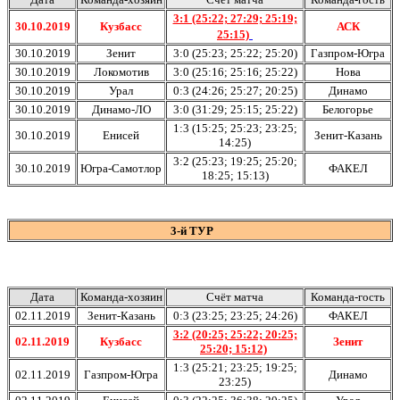
3:1 (25:22; 27:29; 25:19;
30.10.2019
Кузбасс
АСК
25:15)
30.10.2019
Зенит
3:0 (25:23; 25:22; 25:20)
Газпром-Югра
30.10.2019
Локомотив
3:0 (25:16; 25:16; 25:22)
Нова
30.10.2019
Урал
0:3 (24:26; 25:27; 20:25)
Динамо
30.10.2019
Динамо-ЛО
3:0 (31:29; 25:15; 25:22)
Белогорье
1:3 (15:25; 25:23; 23:25;
30.10.2019
Енисей
Зенит-Казань
14:25)
3:2 (25:23; 19:25; 25:20;
30.10.2019
Югра-Самотлор
ФАКЕЛ
18:25; 15:13)
3-й ТУР
Дата
Команда-хозяин
Счёт матча
Команда-гость
02.11.2019
Зенит-Казань
0:3 (23:25; 23:25; 24:26)
ФАКЕЛ
3:2 (20:25; 25:22; 20:25;
02.11.2019
Кузбасс
Зенит
25:20; 15:12)
1:3 (25:21; 23:25; 19:25;
02.11.2019
Газпром-Югра
Динамо
23:25)