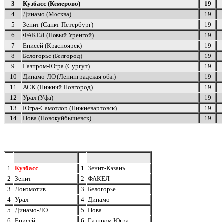
3
Кузбасс (Кемерово)
19
4
Динамо (Москва)
19
5
Зенит (Санкт-Петербург)
19
6
ФАКЕЛ (Новый Уренгой)
19
7
Енисей (Красноярск)
19
8
Белогорье (Белгород)
19
9
Газпром-Югра (Сургут)
19
10
Динамо-ЛО (Ленинградская обл.)
19
11
АСК (Нижний Новгород)
19
12
Урал (Уфа)
19
13
Югра-Самотлор (Нижневартовск)
19
14
Нова (Новокуйбышевск)
19
1
Кузбасс
1
Зенит-Казань
2
Зенит
2
ФАКЕЛ
3
Локомотив
3
Белогорье
4
Урал
4
Динамо
5
Динамо-ЛО
5
Нова
6
Енисей
6
Газпром-Югра