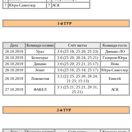
7
Югра-Самотлор
7
АСК
1-й ТУР
Дата
Команда-хозяин
Счёт матча
Команда-гость
26.10.2019
Урал
3:0 (25:18; 25:20; 25:23)
Динамо-ЛО
26.10.2019
Белогорье
3:0 (25:20; 26:24; 25:21)
Газпром-Югра
26.10.2019
Динамо
3:0 (25:20; 25:21; 25:17)
Нова
26.10.2019
Зенит
3:0 (25:16; 25:14; 25:17)
Югра-Самотлор
3:2 (22:25; 25:20; 26:24;
26.10.2019
Локомотив
Енисей
21:25; 15:13)
3:1 (25:21; 25:21; 29:31;
27.10.2019
ФАКЕЛ
АСК
25:21)
2-й ТУР
Дата
Команда-хозяин
Счёт матча
Команда-гость