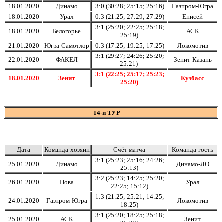
18.01.2020
Динамо
3:0 (30:28; 25:15; 25:16)
Газпром-Югра
18.01.2020
Урал
0:3 (21:25; 27:29; 27:29)
Енисей
3:1 (25:20; 22:25; 25:18;
18.01.2020
Белогорье
АСК
25:19)
21.01.2020
Югра-Самотлор
0:3 (17:25; 19:25; 17:25)
Локомотив
3:1 (29:27; 24:26; 25:20;
22.01.2020
ФАКЕЛ
Зенит-Казань
25:21)
3:1 (22:25; 25:17; 25:23;
18.01.2020
Зенит
Кузбасс
25:20)
14-й ТУР
Дата
Команда-хозяин
Счёт матча
Команда-гость
3:1 (25:23; 25:16; 24:26;
25.01.2020
Динамо
Динамо-ЛО
25:13)
3:2 (25:23; 14:25; 25:20;
26.01.2020
Нова
Урал
22:25; 15:12)
1:3 (21:25; 25:21; 14:25;
24.01.2020
Газпром-Югра
Локомотив
18:25)
3:1 (25:20; 18:25; 25:18;
25.01.2020
АСК
Зенит