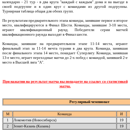
календарю - 21 тур - в два круга "каждый с каждым" дома и на выезде в
своей подгруппе и в один круг с командами из другой подгруппы.
Турнирная таблица общая для обеих групп.
По результатам предварительного этапа команды, занявшие первое и второе
место, квалифицируются в Финал Шести. Команды, занявшие 3-10 места,
играют квалификационный раунд. Победители серии матчей
квалификационного раунда выходят в Финал шести.
Команды, занявшие на предварительном этапе 11-14 места, играют
финальный этап за 11-14 мечта турами в два круга. Команда, занявшая
после финального этапа 14 место, покидает Суперлигу. Команда, занявшая
13-е место, играет переходные матчи до 2-х побед с командой, занявшей 2-е
место в Высшей лига "А".
При нажатии на результат матча вы попадаете на ссылку со статистикой
матча.
Регулярный чемпионат
М
Команда
И
1
Локомотив (Новосибирск)
19
2
Зенит-Казань (Казань)
19