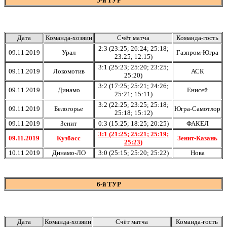
5-й ТУР
Дата
Команда-хозяин
Счёт матча
Команда-гость
2:3 (23:25; 26:24; 25:18;
09.11.2019
Урал
Газпром-Югра
23:25; 12:15)
3:1 (25:23; 25:20; 23:25;
09.11.2019
Локомотив
АСК
25:20)
3:2 (17:25; 25:21; 24:26;
09.11.2019
Динамо
Енисей
25:21; 15:11)
3:2 (22:25; 23:25; 25:18;
09.11.2019
Белогорье
Югра-Самотлор
25:18; 15:12)
09.11.2019
Зенит
0:3 (15:25; 18:25; 20:25)
ФАКЕЛ
3:1 (21:25; 25:21; 25:19;
09.11.2019
Кузбасс
Зенит-Казань
25:23)
10.11.2019
Динамо-ЛО
3:0 (25:15; 25:20; 25:22)
Нова
6-й ТУР
Дата
Команда-хозяин
Счёт матча
Команда-гость