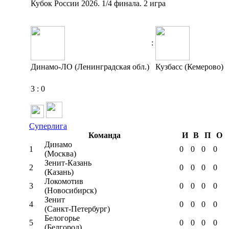
Кубок России 2026. 1/4 финала. 2 игра
:
Динамо-ЛО (Ленинградская обл.)
Кузбасс (Кемерово)
3
:
0
Суперлига
Команда
И
В
П
О
Динамо
1
0
0
0
0
(Москва)
Зенит-Казань
2
0
0
0
0
(Казань)
Локомотив
3
0
0
0
0
(Новосибирск)
Зенит
4
0
0
0
0
(Санкт-Петербург)
Белогорье
5
0
0
0
0
(Белгород)