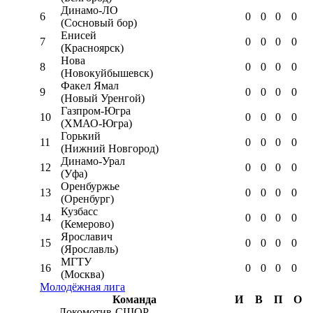
Динамо-ЛО
6
0
0
0
0
(Сосновый бор)
Енисей
7
0
0
0
0
(Красноярск)
Нова
8
0
0
0
0
(Новокуйбышевск)
Факел Ямал
9
0
0
0
0
(Новый Уренгой)
Газпром-Югра
10
0
0
0
0
(ХМАО-Югра)
Горький
11
0
0
0
0
(Нижний Новгород)
Динамо-Урал
12
0
0
0
0
(Уфа)
Оренбуржье
13
0
0
0
0
(Оренбург)
Кузбасс
14
0
0
0
0
(Кемерово)
Ярославич
15
0
0
0
0
(Ярославль)
МГТУ
16
0
0
0
0
(Москва)
Молодёжная лига
Команда
И
В
П
О
Локомотив-CШОР