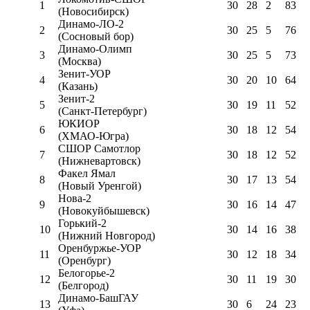
1
30
28
2
83
(Новосибирск)
Динамо-ЛО-2
2
30
25
5
76
(Сосновый бор)
Динамо-Олимп
3
30
25
5
73
(Москва)
Зенит-УОР
4
30
20
10
64
(Казань)
Зенит-2
5
30
19
11
52
(Санкт-Петербург)
ЮКИОР
6
30
18
12
54
(ХМАО-Югра)
СШОР Самотлор
7
30
18
12
52
(Нижневартовск)
Факел Ямал
8
30
17
13
54
(Новый Уренгой)
Нова-2
9
30
16
14
47
(Новокуйбышевск)
Горький-2
10
30
14
16
38
(Нижний Новгород)
Оренбуржье-УОР
11
30
12
18
34
(Оренбург)
Белогорье-2
12
30
11
19
30
(Белгород)
Динамо-БашГАУ
13
30
6
24
23