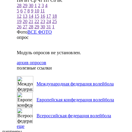
Пн
Вт
Ср
Чт
Пт
Сб
Вс
28
29
30
1
2
3
4
5
6
7
8
9
10
11
12
13
14
15
16
17
18
19
20
21
22
23
24
25
26
27
28
29
30
31
1
Фото
ВСЕ ФОТО
опрос
Модуль опросов не установлен.
архив опросов
полезные ссылки
Международная федерация волейбола
Европейская конфедерация волейбола
Всероссийская федерация волейбола
еще
партнеры