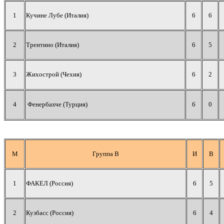
1
К
учине Лубе (Италия)
6
6
2
Трентино (Италия)
6
5
3
Жихострой (Чехия)
6
2
4
Фенербахче (Турция)
6
0
М
Группа В
И
В
1
ФАКЕЛ (Россия)
6
5
2
Кузбасс (Россия)
6
4