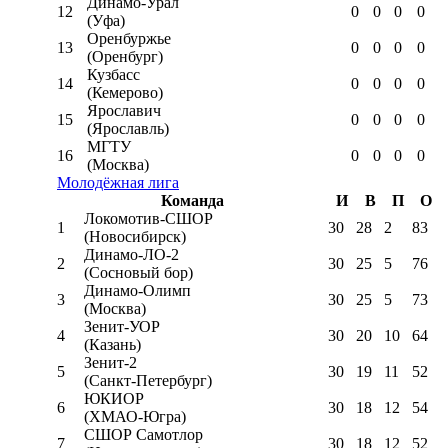
Динамо-Урал
12
0
0
0
0
(Уфа)
Оренбуржье
13
0
0
0
0
(Оренбург)
Кузбасс
14
0
0
0
0
(Кемерово)
Ярославич
15
0
0
0
0
(Ярославль)
МГТУ
16
0
0
0
0
(Москва)
Молодёжная лига
Команда
И
В
П
О
Локомотив-CШОР
1
30
28
2
83
(Новосибирск)
Динамо-ЛО-2
2
30
25
5
76
(Сосновый бор)
Динамо-Олимп
3
30
25
5
73
(Москва)
Зенит-УОР
4
30
20
10
64
(Казань)
Зенит-2
5
30
19
11
52
(Санкт-Петербург)
ЮКИОР
6
30
18
12
54
(ХМАО-Югра)
СШОР Самотлор
7
30
18
12
52