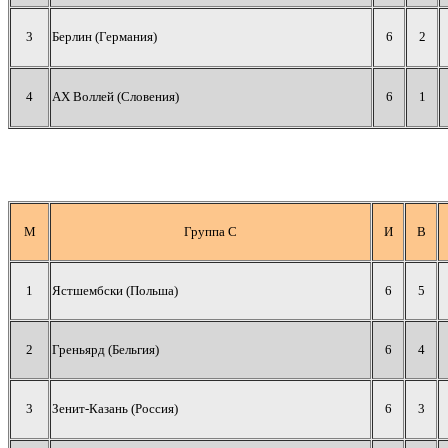
3
Берлин (Германия)
6
2
4
АХ Воллей (Словения)
6
1
М
Группа С
И
В
1
Ястшембски (Польша)
6
5
2
Греньярд (Бельгия)
6
4
3
Зенит-Казань (Россия)
6
3