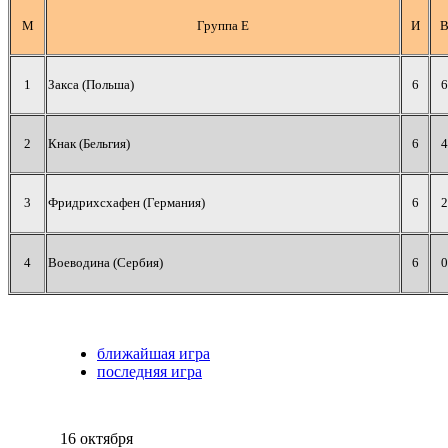
М
Группа Е
И
1
Закса (Польша)
6
6
2
Кнак (Бельгия)
6
4
3
Фридрихсхафен (Германия)
6
2
4
Воеводина (Сербия)
6
0
ближайшая игра
последняя игра
16 октября