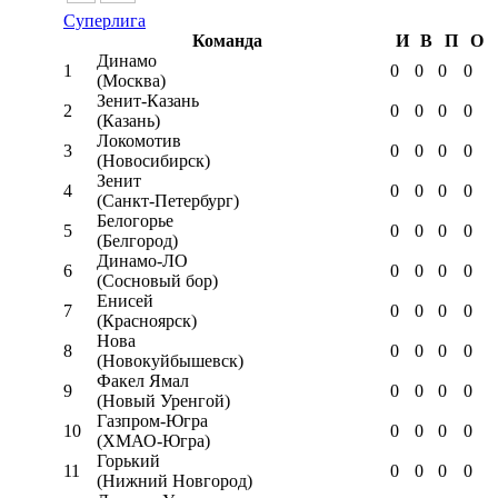
Суперлига
Команда
И
В
П
О
Динамо
1
0
0
0
0
(Москва)
Зенит-Казань
2
0
0
0
0
(Казань)
Локомотив
3
0
0
0
0
(Новосибирск)
Зенит
4
0
0
0
0
(Санкт-Петербург)
Белогорье
5
0
0
0
0
(Белгород)
Динамо-ЛО
6
0
0
0
0
(Сосновый бор)
Енисей
7
0
0
0
0
(Красноярск)
Нова
8
0
0
0
0
(Новокуйбышевск)
Факел Ямал
9
0
0
0
0
(Новый Уренгой)
Газпром-Югра
10
0
0
0
0
(ХМАО-Югра)
Горький
11
0
0
0
0
(Нижний Новгород)