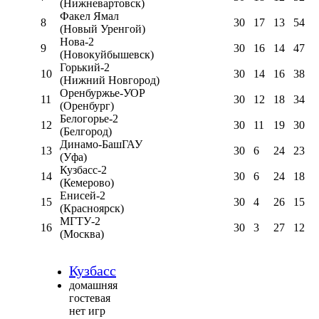
(Нижневартовск)
Факел Ямал
8
30
17
13
54
(Новый Уренгой)
Нова-2
9
30
16
14
47
(Новокуйбышевск)
Горький-2
10
30
14
16
38
(Нижний Новгород)
Оренбуржье-УОР
11
30
12
18
34
(Оренбург)
Белогорье-2
12
30
11
19
30
(Белгород)
Динамо-БашГАУ
13
30
6
24
23
(Уфа)
Кузбасс-2
14
30
6
24
18
(Кемерово)
Енисей-2
15
30
4
26
15
(Красноярск)
МГТУ-2
16
30
3
27
12
(Москва)
Кузбасс
домашняя
гостевая
нет игр