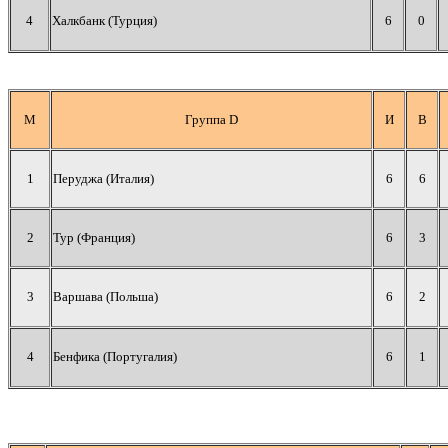
4
Халкбанк (Турция)
6
0
М
Группа D
И
В
1
Перуджа (Италия)
6
6
2
Тур (Франция)
6
3
3
Варшава (Польша)
6
2
4
Бенфика (Португалия)
6
1