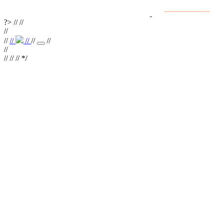
Интернет сайты
разработка и поддержка
?>
//
//
//
//
//
//
//
//
//
//
// //
*/