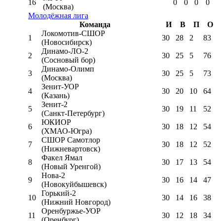
16
0
0
0
0
(Москва)
Молодёжная лига
Команда
И
В
П
О
Локомотив-CШОР
1
30
28
2
83
(Новосибирск)
Динамо-ЛО-2
2
30
25
5
76
(Сосновый бор)
Динамо-Олимп
3
30
25
5
73
(Москва)
Зенит-УОР
4
30
20
10
64
(Казань)
Зенит-2
5
30
19
11
52
(Санкт-Петербург)
ЮКИОР
6
30
18
12
54
(ХМАО-Югра)
СШОР Самотлор
7
30
18
12
52
(Нижневартовск)
Факел Ямал
8
30
17
13
54
(Новый Уренгой)
Нова-2
9
30
16
14
47
(Новокуйбышевск)
Горький-2
10
30
14
16
38
(Нижний Новгород)
Оренбуржье-УОР
11
30
12
18
34
(Оренбург)