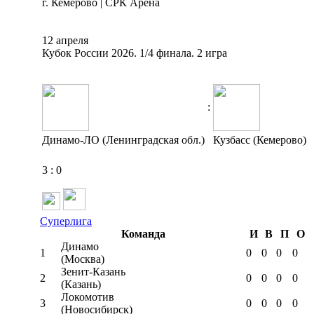
г. Кемерово | СРК Арена
12 апреля
Кубок России 2026. 1/4 финала. 2 игра
:
Динамо-ЛО (Ленинградская обл.)
Кузбасс (Кемерово)
3
:
0
Суперлига
Команда
И
В
П
О
Динамо
1
0
0
0
0
(Москва)
Зенит-Казань
2
0
0
0
0
(Казань)
Локомотив
3
0
0
0
0
(Новосибирск)