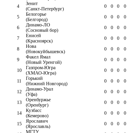
Зенит
4
0
0
0
0
(Санкт-Петербург)
Белогорье
5
0
0
0
0
(Белгород)
Динамо-ЛО
6
0
0
0
0
(Сосновый бор)
Енисей
7
0
0
0
0
(Красноярск)
Нова
8
0
0
0
0
(Новокуйбышевск)
Факел Ямал
9
0
0
0
0
(Новый Уренгой)
Газпром-Югра
10
0
0
0
0
(ХМАО-Югра)
Горький
11
0
0
0
0
(Нижний Новгород)
Динамо-Урал
12
0
0
0
0
(Уфа)
Оренбуржье
13
0
0
0
0
(Оренбург)
Кузбасс
14
0
0
0
0
(Кемерово)
Ярославич
15
0
0
0
0
(Ярославль)
МГТУ