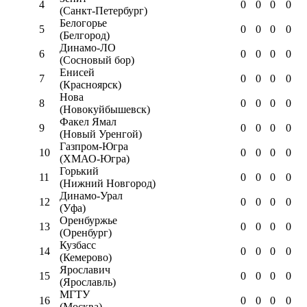
4
0
0
0
0
(Санкт-Петербург)
Белогорье
5
0
0
0
0
(Белгород)
Динамо-ЛО
6
0
0
0
0
(Сосновый бор)
Енисей
7
0
0
0
0
(Красноярск)
Нова
8
0
0
0
0
(Новокуйбышевск)
Факел Ямал
9
0
0
0
0
(Новый Уренгой)
Газпром-Югра
10
0
0
0
0
(ХМАО-Югра)
Горький
11
0
0
0
0
(Нижний Новгород)
Динамо-Урал
12
0
0
0
0
(Уфа)
Оренбуржье
13
0
0
0
0
(Оренбург)
Кузбасс
14
0
0
0
0
(Кемерово)
Ярославич
15
0
0
0
0
(Ярославль)
МГТУ
16
0
0
0
0
(Москва)