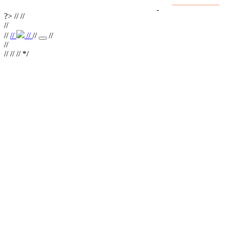
разработка и поддержка
?>
//
//
//
//
//
//
//
//
//
//
// //
*/