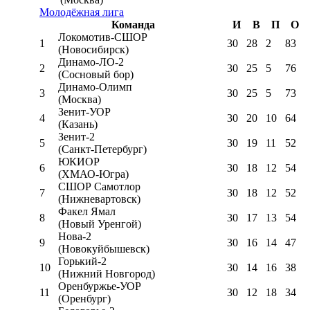
Молодёжная лига
Команда
И
В
П
О
Локомотив-CШОР
1
30
28
2
83
(Новосибирск)
Динамо-ЛО-2
2
30
25
5
76
(Сосновый бор)
Динамо-Олимп
3
30
25
5
73
(Москва)
Зенит-УОР
4
30
20
10
64
(Казань)
Зенит-2
5
30
19
11
52
(Санкт-Петербург)
ЮКИОР
6
30
18
12
54
(ХМАО-Югра)
СШОР Самотлор
7
30
18
12
52
(Нижневартовск)
Факел Ямал
8
30
17
13
54
(Новый Уренгой)
Нова-2
9
30
16
14
47
(Новокуйбышевск)
Горький-2
10
30
14
16
38
(Нижний Новгород)
Оренбуржье-УОР
11
30
12
18
34
(Оренбург)