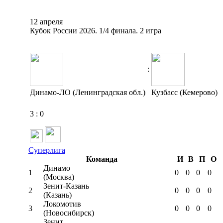
12 апреля
Кубок России 2026. 1/4 финала. 2 игра
:
Динамо-ЛО (Ленинградская обл.)
Кузбасс (Кемерово)
3
:
0
Суперлига
Команда
И
В
П
О
Динамо
1
0
0
0
0
(Москва)
Зенит-Казань
2
0
0
0
0
(Казань)
Локомотив
3
0
0
0
0
(Новосибирск)
Зенит