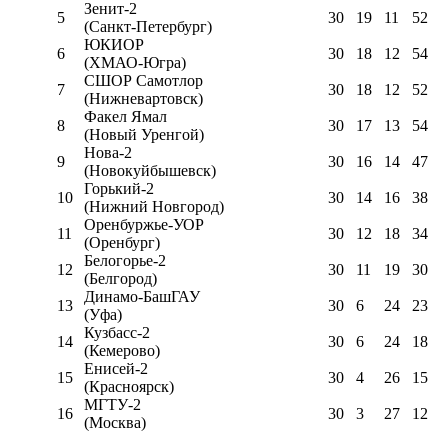
Зенит-2
5
30
19
11
52
(Санкт-Петербург)
ЮКИОР
6
30
18
12
54
(ХМАО-Югра)
СШОР Самотлор
7
30
18
12
52
(Нижневартовск)
Факел Ямал
8
30
17
13
54
(Новый Уренгой)
Нова-2
9
30
16
14
47
(Новокуйбышевск)
Горький-2
10
30
14
16
38
(Нижний Новгород)
Оренбуржье-УОР
11
30
12
18
34
(Оренбург)
Белогорье-2
12
30
11
19
30
(Белгород)
Динамо-БашГАУ
13
30
6
24
23
(Уфа)
Кузбасс-2
14
30
6
24
18
(Кемерово)
Енисей-2
15
30
4
26
15
(Красноярск)
МГТУ-2
16
30
3
27
12
(Москва)