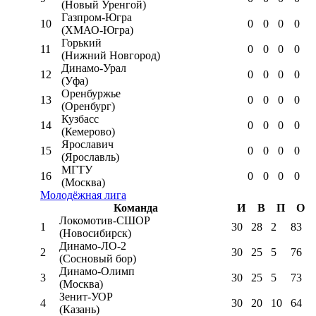
(Новый Уренгой)
Газпром-Югра
10
0
0
0
0
(ХМАО-Югра)
Горький
11
0
0
0
0
(Нижний Новгород)
Динамо-Урал
12
0
0
0
0
(Уфа)
Оренбуржье
13
0
0
0
0
(Оренбург)
Кузбасс
14
0
0
0
0
(Кемерово)
Ярославич
15
0
0
0
0
(Ярославль)
МГТУ
16
0
0
0
0
(Москва)
Молодёжная лига
Команда
И
В
П
О
Локомотив-CШОР
1
30
28
2
83
(Новосибирск)
Динамо-ЛО-2
2
30
25
5
76
(Сосновый бор)
Динамо-Олимп
3
30
25
5
73
(Москва)
Зенит-УОР
4
30
20
10
64
(Казань)