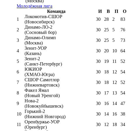
(Москва)
Молодёжная лига
Команда
И
В
П
О
Локомотив-CШОР
1
30
28
2
83
(Новосибирск)
Динамо-ЛО-2
2
30
25
5
76
(Сосновый бор)
Динамо-Олимп
3
30
25
5
73
(Москва)
Зенит-УОР
4
30
20
10
64
(Казань)
Зенит-2
5
30
19
11
52
(Санкт-Петербург)
ЮКИОР
6
30
18
12
54
(ХМАО-Югра)
СШОР Самотлор
7
30
18
12
52
(Нижневартовск)
Факел Ямал
8
30
17
13
54
(Новый Уренгой)
Нова-2
9
30
16
14
47
(Новокуйбышевск)
Горький-2
10
30
14
16
38
(Нижний Новгород)
Оренбуржье-УОР
11
30
12
18
34
(Оренбург)