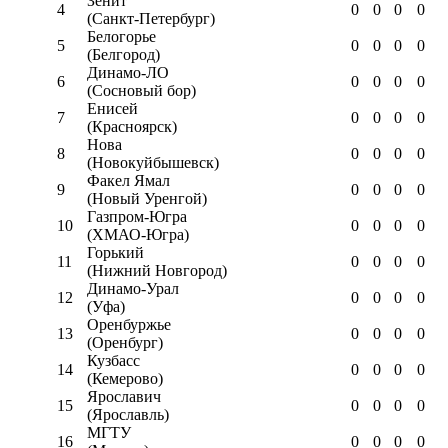
Зенит
4
0
0
0
0
(Санкт-Петербург)
Белогорье
5
0
0
0
0
(Белгород)
Динамо-ЛО
6
0
0
0
0
(Сосновый бор)
Енисей
7
0
0
0
0
(Красноярск)
Нова
8
0
0
0
0
(Новокуйбышевск)
Факел Ямал
9
0
0
0
0
(Новый Уренгой)
Газпром-Югра
10
0
0
0
0
(ХМАО-Югра)
Горький
11
0
0
0
0
(Нижний Новгород)
Динамо-Урал
12
0
0
0
0
(Уфа)
Оренбуржье
13
0
0
0
0
(Оренбург)
Кузбасс
14
0
0
0
0
(Кемерово)
Ярославич
15
0
0
0
0
(Ярославль)
МГТУ
16
0
0
0
0