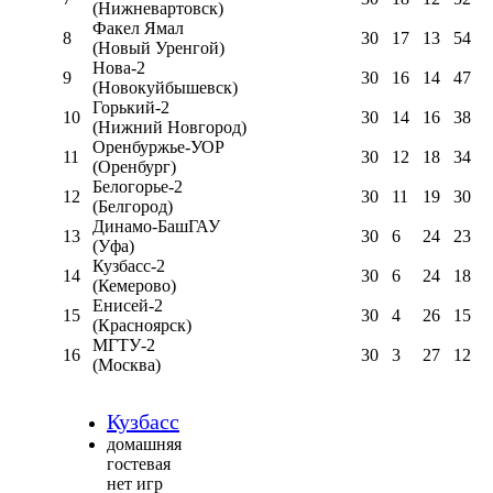
(Нижневартовск)
Факел Ямал
8
30
17
13
54
(Новый Уренгой)
Нова-2
9
30
16
14
47
(Новокуйбышевск)
Горький-2
10
30
14
16
38
(Нижний Новгород)
Оренбуржье-УОР
11
30
12
18
34
(Оренбург)
Белогорье-2
12
30
11
19
30
(Белгород)
Динамо-БашГАУ
13
30
6
24
23
(Уфа)
Кузбасс-2
14
30
6
24
18
(Кемерово)
Енисей-2
15
30
4
26
15
(Красноярск)
МГТУ-2
16
30
3
27
12
(Москва)
Кузбасс
домашняя
гостевая
нет игр