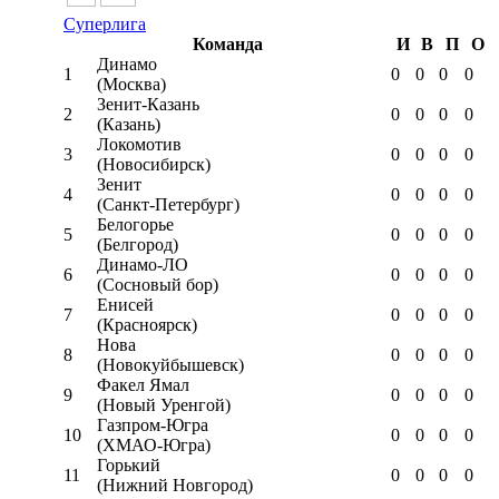
Суперлига
Команда
И
В
П
О
Динамо
1
0
0
0
0
(Москва)
Зенит-Казань
2
0
0
0
0
(Казань)
Локомотив
3
0
0
0
0
(Новосибирск)
Зенит
4
0
0
0
0
(Санкт-Петербург)
Белогорье
5
0
0
0
0
(Белгород)
Динамо-ЛО
6
0
0
0
0
(Сосновый бор)
Енисей
7
0
0
0
0
(Красноярск)
Нова
8
0
0
0
0
(Новокуйбышевск)
Факел Ямал
9
0
0
0
0
(Новый Уренгой)
Газпром-Югра
10
0
0
0
0
(ХМАО-Югра)
Горький
11
0
0
0
0
(Нижний Новгород)