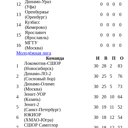
Динамо-Урал
12
0
0
0
0
(Уфа)
Оренбуржье
13
0
0
0
0
(Оренбург)
Кузбасс
14
0
0
0
0
(Кемерово)
Ярославич
15
0
0
0
0
(Ярославль)
МГТУ
16
0
0
0
0
(Москва)
Молодёжная лига
Команда
И
В
П
О
Локомотив-CШОР
1
30
28
2
83
(Новосибирск)
Динамо-ЛО-2
2
30
25
5
76
(Сосновый бор)
Динамо-Олимп
3
30
25
5
73
(Москва)
Зенит-УОР
4
30
20
10
64
(Казань)
Зенит-2
5
30
19
11
52
(Санкт-Петербург)
ЮКИОР
6
30
18
12
54
(ХМАО-Югра)
СШОР Самотлор
7
30
18
12
52