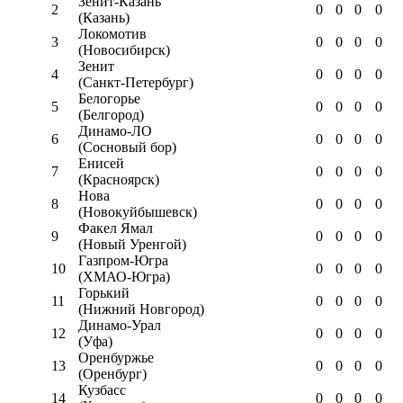
Зенит-Казань
2
0
0
0
0
(Казань)
Локомотив
3
0
0
0
0
(Новосибирск)
Зенит
4
0
0
0
0
(Санкт-Петербург)
Белогорье
5
0
0
0
0
(Белгород)
Динамо-ЛО
6
0
0
0
0
(Сосновый бор)
Енисей
7
0
0
0
0
(Красноярск)
Нова
8
0
0
0
0
(Новокуйбышевск)
Факел Ямал
9
0
0
0
0
(Новый Уренгой)
Газпром-Югра
10
0
0
0
0
(ХМАО-Югра)
Горький
11
0
0
0
0
(Нижний Новгород)
Динамо-Урал
12
0
0
0
0
(Уфа)
Оренбуржье
13
0
0
0
0
(Оренбург)
Кузбасс
14
0
0
0
0