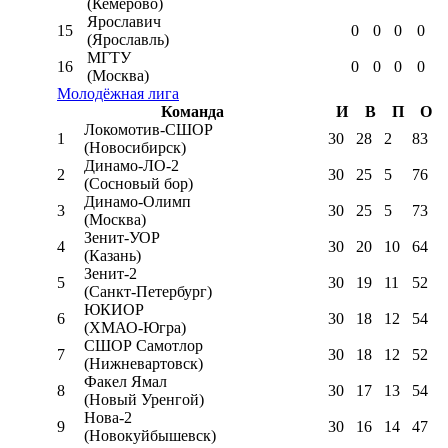
(Кемерово)
Ярославич
15
0
0
0
0
(Ярославль)
МГТУ
16
0
0
0
0
(Москва)
Молодёжная лига
Команда
И
В
П
О
Локомотив-CШОР
1
30
28
2
83
(Новосибирск)
Динамо-ЛО-2
2
30
25
5
76
(Сосновый бор)
Динамо-Олимп
3
30
25
5
73
(Москва)
Зенит-УОР
4
30
20
10
64
(Казань)
Зенит-2
5
30
19
11
52
(Санкт-Петербург)
ЮКИОР
6
30
18
12
54
(ХМАО-Югра)
СШОР Самотлор
7
30
18
12
52
(Нижневартовск)
Факел Ямал
8
30
17
13
54
(Новый Уренгой)
Нова-2
9
30
16
14
47
(Новокуйбышевск)