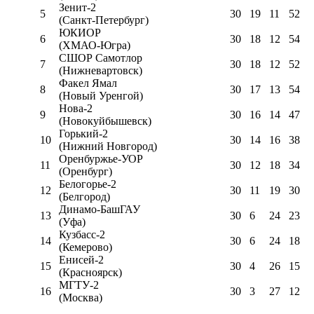
Зенит-2
5
30
19
11
52
(Санкт-Петербург)
ЮКИОР
6
30
18
12
54
(ХМАО-Югра)
СШОР Самотлор
7
30
18
12
52
(Нижневартовск)
Факел Ямал
8
30
17
13
54
(Новый Уренгой)
Нова-2
9
30
16
14
47
(Новокуйбышевск)
Горький-2
10
30
14
16
38
(Нижний Новгород)
Оренбуржье-УОР
11
30
12
18
34
(Оренбург)
Белогорье-2
12
30
11
19
30
(Белгород)
Динамо-БашГАУ
13
30
6
24
23
(Уфа)
Кузбасс-2
14
30
6
24
18
(Кемерово)
Енисей-2
15
30
4
26
15
(Красноярск)
МГТУ-2
16
30
3
27
12
(Москва)