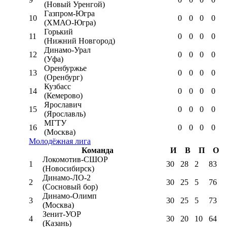
(Новый Уренгой)
Газпром-Югра
10
0
0
0
0
(ХМАО-Югра)
Горький
11
0
0
0
0
(Нижний Новгород)
Динамо-Урал
12
0
0
0
0
(Уфа)
Оренбуржье
13
0
0
0
0
(Оренбург)
Кузбасс
14
0
0
0
0
(Кемерово)
Ярославич
15
0
0
0
0
(Ярославль)
МГТУ
16
0
0
0
0
(Москва)
Молодёжная лига
Команда
И
В
П
О
Локомотив-CШОР
1
30
28
2
83
(Новосибирск)
Динамо-ЛО-2
2
30
25
5
76
(Сосновый бор)
Динамо-Олимп
3
30
25
5
73
(Москва)
Зенит-УОР
4
30
20
10
64
(Казань)