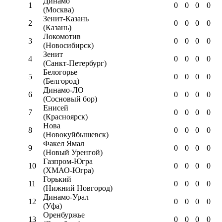
Динамо
1
0
0
0
0
(Москва)
Зенит-Казань
2
0
0
0
0
(Казань)
Локомотив
3
0
0
0
0
(Новосибирск)
Зенит
4
0
0
0
0
(Санкт-Петербург)
Белогорье
5
0
0
0
0
(Белгород)
Динамо-ЛО
6
0
0
0
0
(Сосновый бор)
Енисей
7
0
0
0
0
(Красноярск)
Нова
8
0
0
0
0
(Новокуйбышевск)
Факел Ямал
9
0
0
0
0
(Новый Уренгой)
Газпром-Югра
10
0
0
0
0
(ХМАО-Югра)
Горький
11
0
0
0
0
(Нижний Новгород)
Динамо-Урал
12
0
0
0
0
(Уфа)
Оренбуржье
13
0
0
0
0