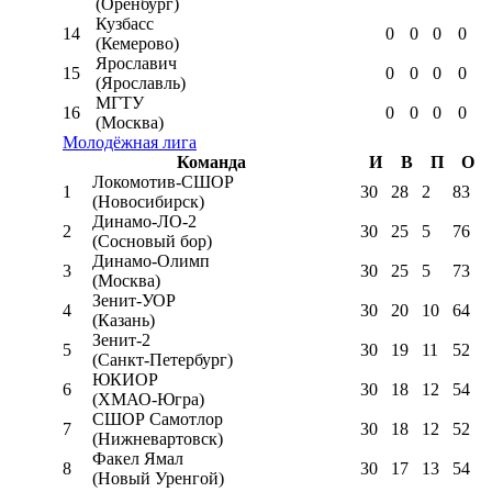
(Оренбург)
Кузбасс
14
0
0
0
0
(Кемерово)
Ярославич
15
0
0
0
0
(Ярославль)
МГТУ
16
0
0
0
0
(Москва)
Молодёжная лига
Команда
И
В
П
О
Локомотив-CШОР
1
30
28
2
83
(Новосибирск)
Динамо-ЛО-2
2
30
25
5
76
(Сосновый бор)
Динамо-Олимп
3
30
25
5
73
(Москва)
Зенит-УОР
4
30
20
10
64
(Казань)
Зенит-2
5
30
19
11
52
(Санкт-Петербург)
ЮКИОР
6
30
18
12
54
(ХМАО-Югра)
СШОР Самотлор
7
30
18
12
52
(Нижневартовск)
Факел Ямал
8
30
17
13
54
(Новый Уренгой)