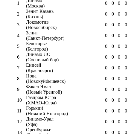
Динамо
1
0
0
0
0
(Москва)
Зенит-Казань
2
0
0
0
0
(Казань)
Локомотив
3
0
0
0
0
(Новосибирск)
Зенит
4
0
0
0
0
(Санкт-Петербург)
Белогорье
5
0
0
0
0
(Белгород)
Динамо-ЛО
6
0
0
0
0
(Сосновый бор)
Енисей
7
0
0
0
0
(Красноярск)
Нова
8
0
0
0
0
(Новокуйбышевск)
Факел Ямал
9
0
0
0
0
(Новый Уренгой)
Газпром-Югра
10
0
0
0
0
(ХМАО-Югра)
Горький
11
0
0
0
0
(Нижний Новгород)
Динамо-Урал
12
0
0
0
0
(Уфа)
Оренбуржье
13
0
0
0
0