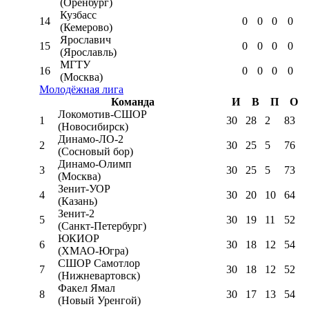
(Оренбург)
Кузбасс
14
0
0
0
0
(Кемерово)
Ярославич
15
0
0
0
0
(Ярославль)
МГТУ
16
0
0
0
0
(Москва)
Молодёжная лига
Команда
И
В
П
О
Локомотив-CШОР
1
30
28
2
83
(Новосибирск)
Динамо-ЛО-2
2
30
25
5
76
(Сосновый бор)
Динамо-Олимп
3
30
25
5
73
(Москва)
Зенит-УОР
4
30
20
10
64
(Казань)
Зенит-2
5
30
19
11
52
(Санкт-Петербург)
ЮКИОР
6
30
18
12
54
(ХМАО-Югра)
СШОР Самотлор
7
30
18
12
52
(Нижневартовск)
Факел Ямал
8
30
17
13
54
(Новый Уренгой)