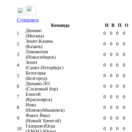
Суперлига
Команда
И
В
П
О
Динамо
1
0
0
0
0
(Москва)
Зенит-Казань
2
0
0
0
0
(Казань)
Локомотив
3
0
0
0
0
(Новосибирск)
Зенит
4
0
0
0
0
(Санкт-Петербург)
Белогорье
5
0
0
0
0
(Белгород)
Динамо-ЛО
6
0
0
0
0
(Сосновый бор)
Енисей
7
0
0
0
0
(Красноярск)
Нова
8
0
0
0
0
(Новокуйбышевск)
Факел Ямал
9
0
0
0
0
(Новый Уренгой)
Газпром-Югра
10
0
0
0
0
(ХМАО-Югра)