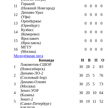
Горький
11
0
0
0
0
(Нижний Новгород)
Динамо-Урал
12
0
0
0
0
(Уфа)
Оренбуржье
13
0
0
0
0
(Оренбург)
Кузбасс
14
0
0
0
0
(Кемерово)
Ярославич
15
0
0
0
0
(Ярославль)
МГТУ
16
0
0
0
0
(Москва)
Молодёжная лига
Команда
И
В
П
О
Локомотив-CШОР
1
30
28
2
83
(Новосибирск)
Динамо-ЛО-2
2
30
25
5
76
(Сосновый бор)
Динамо-Олимп
3
30
25
5
73
(Москва)
Зенит-УОР
4
30
20
10
64
(Казань)
Зенит-2
5
30
19
11
52
(Санкт-Петербург)
ЮКИОР