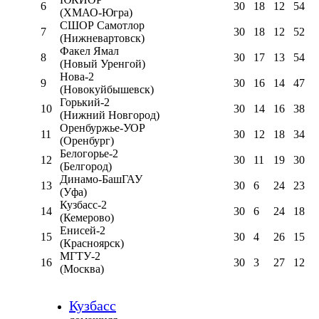
6
30
18
12
54
(ХМАО-Югра)
СШОР Самотлор
7
30
18
12
52
(Нижневартовск)
Факел Ямал
8
30
17
13
54
(Новый Уренгой)
Нова-2
9
30
16
14
47
(Новокуйбышевск)
Горький-2
10
30
14
16
38
(Нижний Новгород)
Оренбуржье-УОР
11
30
12
18
34
(Оренбург)
Белогорье-2
12
30
11
19
30
(Белгород)
Динамо-БашГАУ
13
30
6
24
23
(Уфа)
Кузбасс-2
14
30
6
24
18
(Кемерово)
Енисей-2
15
30
4
26
15
(Красноярск)
МГТУ-2
16
30
3
27
12
(Москва)
Кузбасс