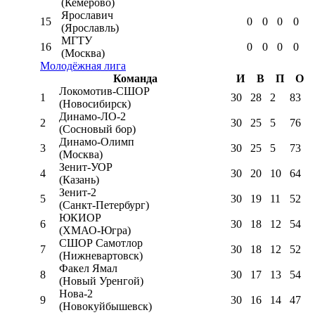
(Кемерово)
Ярославич
15
0
0
0
0
(Ярославль)
МГТУ
16
0
0
0
0
(Москва)
Молодёжная лига
Команда
И
В
П
О
Локомотив-CШОР
1
30
28
2
83
(Новосибирск)
Динамо-ЛО-2
2
30
25
5
76
(Сосновый бор)
Динамо-Олимп
3
30
25
5
73
(Москва)
Зенит-УОР
4
30
20
10
64
(Казань)
Зенит-2
5
30
19
11
52
(Санкт-Петербург)
ЮКИОР
6
30
18
12
54
(ХМАО-Югра)
СШОР Самотлор
7
30
18
12
52
(Нижневартовск)
Факел Ямал
8
30
17
13
54
(Новый Уренгой)
Нова-2
9
30
16
14
47
(Новокуйбышевск)