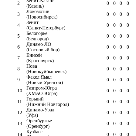
Зенит-Казань
2
0
0
0
0
(Казань)
Локомотив
3
0
0
0
0
(Новосибирск)
Зенит
4
0
0
0
0
(Санкт-Петербург)
Белогорье
5
0
0
0
0
(Белгород)
Динамо-ЛО
6
0
0
0
0
(Сосновый бор)
Енисей
7
0
0
0
0
(Красноярск)
Нова
8
0
0
0
0
(Новокуйбышевск)
Факел Ямал
9
0
0
0
0
(Новый Уренгой)
Газпром-Югра
10
0
0
0
0
(ХМАО-Югра)
Горький
11
0
0
0
0
(Нижний Новгород)
Динамо-Урал
12
0
0
0
0
(Уфа)
Оренбуржье
13
0
0
0
0
(Оренбург)
Кузбасс
14
0
0
0
0