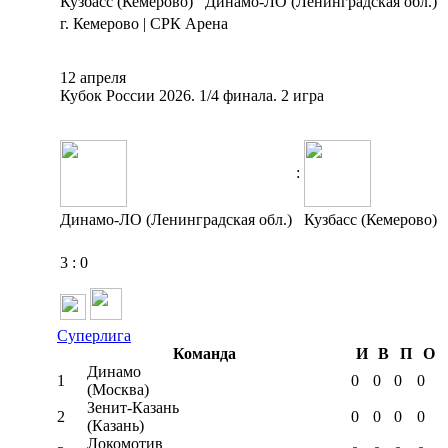
Кузбасс (Кемерово)
Динамо-ЛО (Ленинградская обл.)
г. Кемерово | СРК Арена
12 апреля
Кубок России 2026. 1/4 финала. 2 игра
:
Динамо-ЛО (Ленинградская обл.)
Кузбасс (Кемерово)
3
:
0
Суперлига
Команда
И
В
П
О
Динамо
1
0
0
0
0
(Москва)
Зенит-Казань
2
0
0
0
0
(Казань)
Локомотив