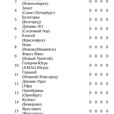
3
0
0
0
0
(Новосибирск)
Зенит
4
0
0
0
0
(Санкт-Петербург)
Белогорье
5
0
0
0
0
(Белгород)
Динамо-ЛО
6
0
0
0
0
(Сосновый бор)
Енисей
7
0
0
0
0
(Красноярск)
Нова
8
0
0
0
0
(Новокуйбышевск)
Факел Ямал
9
0
0
0
0
(Новый Уренгой)
Газпром-Югра
10
0
0
0
0
(ХМАО-Югра)
Горький
11
0
0
0
0
(Нижний Новгород)
Динамо-Урал
12
0
0
0
0
(Уфа)
Оренбуржье
13
0
0
0
0
(Оренбург)
Кузбасс
14
0
0
0
0
(Кемерово)
Ярославич
15
0
0
0
0
(Ярославль)