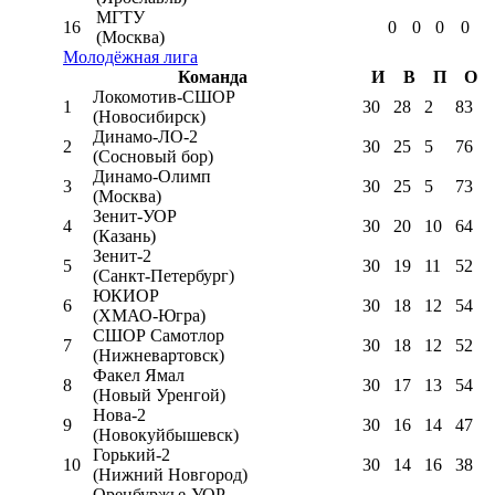
МГТУ
16
0
0
0
0
(Москва)
Молодёжная лига
Команда
И
В
П
О
Локомотив-CШОР
1
30
28
2
83
(Новосибирск)
Динамо-ЛО-2
2
30
25
5
76
(Сосновый бор)
Динамо-Олимп
3
30
25
5
73
(Москва)
Зенит-УОР
4
30
20
10
64
(Казань)
Зенит-2
5
30
19
11
52
(Санкт-Петербург)
ЮКИОР
6
30
18
12
54
(ХМАО-Югра)
СШОР Самотлор
7
30
18
12
52
(Нижневартовск)
Факел Ямал
8
30
17
13
54
(Новый Уренгой)
Нова-2
9
30
16
14
47
(Новокуйбышевск)
Горький-2
10
30
14
16
38
(Нижний Новгород)
Оренбуржье-УОР