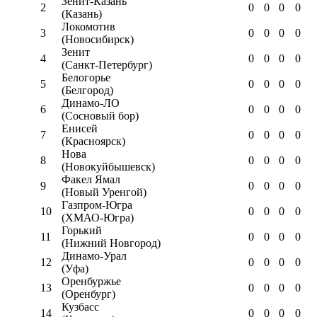
Зенит-Казань
2
0
0
0
0
(Казань)
Локомотив
3
0
0
0
0
(Новосибирск)
Зенит
4
0
0
0
0
(Санкт-Петербург)
Белогорье
5
0
0
0
0
(Белгород)
Динамо-ЛО
6
0
0
0
0
(Сосновый бор)
Енисей
7
0
0
0
0
(Красноярск)
Нова
8
0
0
0
0
(Новокуйбышевск)
Факел Ямал
9
0
0
0
0
(Новый Уренгой)
Газпром-Югра
10
0
0
0
0
(ХМАО-Югра)
Горький
11
0
0
0
0
(Нижний Новгород)
Динамо-Урал
12
0
0
0
0
(Уфа)
Оренбуржье
13
0
0
0
0
(Оренбург)
Кузбасс
14
0
0
0
0