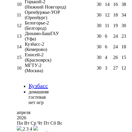
Горький-2
10
30
14
16
38
(Нижний Новгород)
Оренбуржье-УОР
11
30
12
18
34
(Оренбург)
Белогорье-2
12
30
11
19
30
(Белгород)
Динамо-БашГАУ
13
30
6
24
23
(Уфа)
Кузбасс-2
14
30
6
24
18
(Кемерово)
Енисей-2
15
30
4
26
15
(Красноярск)
МГТУ-2
16
30
3
27
12
(Москва)
Кузбасс
домашняя
гостевая
нет игр
апреля
2026
Пн
Вт
Ср
Чт
Пт
Сб
Вс
2
3
4