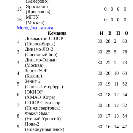
(Кемерово)
Ярославич
15
0
0
0
0
(Ярославль)
МГТУ
16
0
0
0
0
(Москва)
Молодёжная лига
Команда
И
В
П
О
Локомотив-CШОР
1
30
28
2
83
(Новосибирск)
Динамо-ЛО-2
2
30
25
5
76
(Сосновый бор)
Динамо-Олимп
3
30
25
5
73
(Москва)
Зенит-УОР
4
30
20
10
64
(Казань)
Зенит-2
5
30
19
11
52
(Санкт-Петербург)
ЮКИОР
6
30
18
12
54
(ХМАО-Югра)
СШОР Самотлор
7
30
18
12
52
(Нижневартовск)
Факел Ямал
8
30
17
13
54
(Новый Уренгой)
Нова-2
9
30
16
14
47
(Новокуйбышевск)