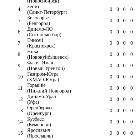
(Новосибирск)
Зенит
4
0
0
0
0
(Санкт-Петербург)
Белогорье
5
0
0
0
0
(Белгород)
Динамо-ЛО
6
0
0
0
0
(Сосновый бор)
Енисей
7
0
0
0
0
(Красноярск)
Нова
8
0
0
0
0
(Новокуйбышевск)
Факел Ямал
9
0
0
0
0
(Новый Уренгой)
Газпром-Югра
10
0
0
0
0
(ХМАО-Югра)
Горький
11
0
0
0
0
(Нижний Новгород)
Динамо-Урал
12
0
0
0
0
(Уфа)
Оренбуржье
13
0
0
0
0
(Оренбург)
Кузбасс
14
0
0
0
0
(Кемерово)
Ярославич
15
0
0
0
0
(Ярославль)