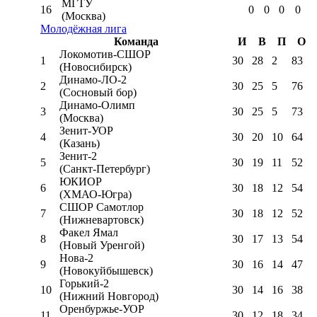
МГТУ
16
0
0
0
0
(Москва)
Молодёжная лига
Команда
И
В
П
О
Локомотив-CШОР
1
30
28
2
83
(Новосибирск)
Динамо-ЛО-2
2
30
25
5
76
(Сосновый бор)
Динамо-Олимп
3
30
25
5
73
(Москва)
Зенит-УОР
4
30
20
10
64
(Казань)
Зенит-2
5
30
19
11
52
(Санкт-Петербург)
ЮКИОР
6
30
18
12
54
(ХМАО-Югра)
СШОР Самотлор
7
30
18
12
52
(Нижневартовск)
Факел Ямал
8
30
17
13
54
(Новый Уренгой)
Нова-2
9
30
16
14
47
(Новокуйбышевск)
Горький-2
10
30
14
16
38
(Нижний Новгород)
Оренбуржье-УОР
11
30
12
18
34