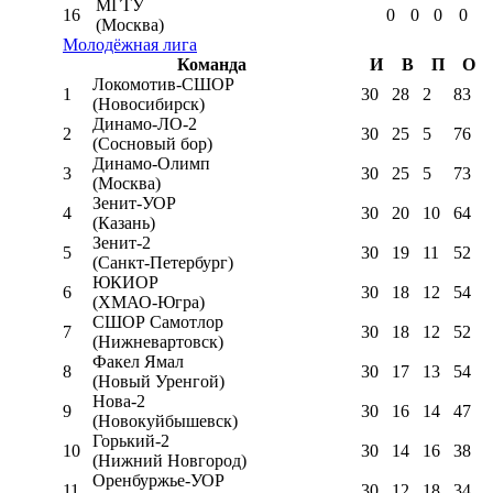
МГТУ
16
0
0
0
0
(Москва)
Молодёжная лига
Команда
И
В
П
О
Локомотив-CШОР
1
30
28
2
83
(Новосибирск)
Динамо-ЛО-2
2
30
25
5
76
(Сосновый бор)
Динамо-Олимп
3
30
25
5
73
(Москва)
Зенит-УОР
4
30
20
10
64
(Казань)
Зенит-2
5
30
19
11
52
(Санкт-Петербург)
ЮКИОР
6
30
18
12
54
(ХМАО-Югра)
СШОР Самотлор
7
30
18
12
52
(Нижневартовск)
Факел Ямал
8
30
17
13
54
(Новый Уренгой)
Нова-2
9
30
16
14
47
(Новокуйбышевск)
Горький-2
10
30
14
16
38
(Нижний Новгород)
Оренбуржье-УОР
11
30
12
18
34