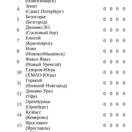
(Новосибирск)
Зенит
4
0
0
0
0
(Санкт-Петербург)
Белогорье
5
0
0
0
0
(Белгород)
Динамо-ЛО
6
0
0
0
0
(Сосновый бор)
Енисей
7
0
0
0
0
(Красноярск)
Нова
8
0
0
0
0
(Новокуйбышевск)
Факел Ямал
9
0
0
0
0
(Новый Уренгой)
Газпром-Югра
10
0
0
0
0
(ХМАО-Югра)
Горький
11
0
0
0
0
(Нижний Новгород)
Динамо-Урал
12
0
0
0
0
(Уфа)
Оренбуржье
13
0
0
0
0
(Оренбург)
Кузбасс
14
0
0
0
0
(Кемерово)
Ярославич
15
0
0
0
0
(Ярославль)