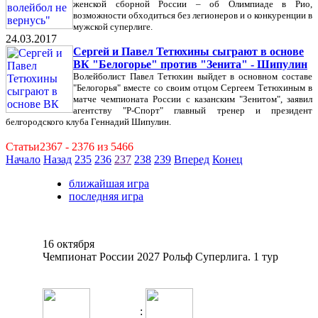
женской сборной России – об Олимпиаде в Рио,
возможности обходиться без легионеров и о конкуренции в
мужской суперлиге.
24.03.2017
Сергей и Павел Тетюхины сыграют в основе
ВК "Белогорье" против "Зенита" - Шипулин
Волейболист Павел Тетюхин выйдет в основном составе
"Белогорья" вместе со своим отцом Сергеем Тетюхиным в
матче чемпионата России с казанским "Зенитом", заявил
агентству "Р-Спорт" главный тренер и президент
белгородского клуба Геннадий Шипулин.
Статьи2367 - 2376 из 5466
Начало
Назад
235
236
237
238
239
Вперед
Конец
ближайшая игра
последняя игра
16 октября
Чемпионат России 2027 Рольф Суперлига. 1 тур
: