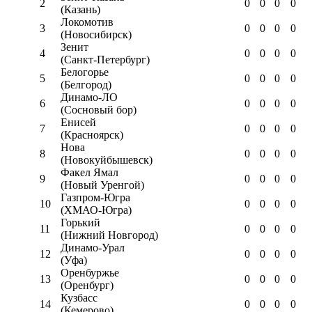
2
0
0
0
0
(Казань)
Локомотив
3
0
0
0
0
(Новосибирск)
Зенит
4
0
0
0
0
(Санкт-Петербург)
Белогорье
5
0
0
0
0
(Белгород)
Динамо-ЛО
6
0
0
0
0
(Сосновый бор)
Енисей
7
0
0
0
0
(Красноярск)
Нова
8
0
0
0
0
(Новокуйбышевск)
Факел Ямал
9
0
0
0
0
(Новый Уренгой)
Газпром-Югра
10
0
0
0
0
(ХМАО-Югра)
Горький
11
0
0
0
0
(Нижний Новгород)
Динамо-Урал
12
0
0
0
0
(Уфа)
Оренбуржье
13
0
0
0
0
(Оренбург)
Кузбасс
14
0
0
0
0
(Кемерово)