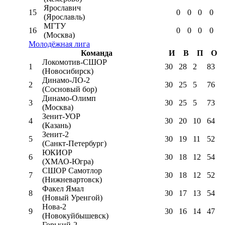
Ярославич
15
0
0
0
0
(Ярославль)
МГТУ
16
0
0
0
0
(Москва)
Молодёжная лига
Команда
И
В
П
О
Локомотив-CШОР
1
30
28
2
83
(Новосибирск)
Динамо-ЛО-2
2
30
25
5
76
(Сосновый бор)
Динамо-Олимп
3
30
25
5
73
(Москва)
Зенит-УОР
4
30
20
10
64
(Казань)
Зенит-2
5
30
19
11
52
(Санкт-Петербург)
ЮКИОР
6
30
18
12
54
(ХМАО-Югра)
СШОР Самотлор
7
30
18
12
52
(Нижневартовск)
Факел Ямал
8
30
17
13
54
(Новый Уренгой)
Нова-2
9
30
16
14
47
(Новокуйбышевск)
Горький-2