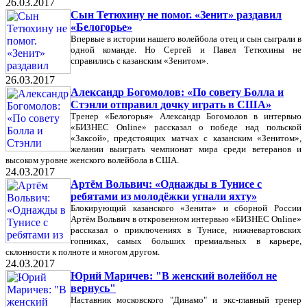
26.03.2017
Сын Тетюхину не помог. «Зенит» раздавил
«Белогорье»
Впервые в истории нашего волейбола отец и сын сыграли в
одной команде. Но Сергей и Павел Тетюхины не
справились с казанским «Зенитом».
26.03.2017
Александр Богомолов: «По совету Болла и
Стэнли отправил дочку играть в США»
Тренер «Белогорья» Александр Богомолов в интервью
«БИЗНЕС Online» рассказал о победе над польской
«Заксой», предстоящих матчах с казанским «Зенитом»,
желании выиграть чемпионат мира среди ветеранов и
высоком уровне женского волейбола в США.
24.03.2017
Артём Вольвич: «Однажды в Тунисе с
ребятами из молодёжки угнали яхту»
Блокирующий казанского «Зенита» и сборной России
Артём Вольвич в откровенном интервью «БИЗНЕС Online»
рассказал о приключениях в Тунисе, нижневартовских
гопниках, самых больших премиальных в карьере,
склонности к полноте и многом другом.
24.03.2017
Юрий Маричев: "В женский волейбол не
вернусь"
Наставник московского "Динамо" и экс-главный тренер