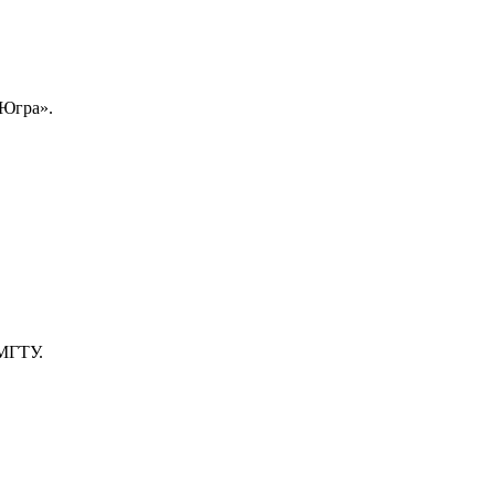
-Югра».
 МГТУ.