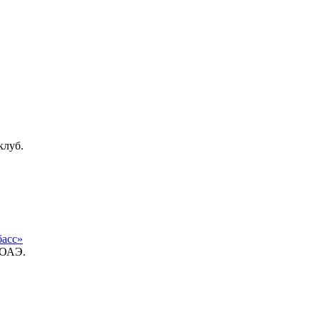
клуб.
басс»
 ОАЭ.